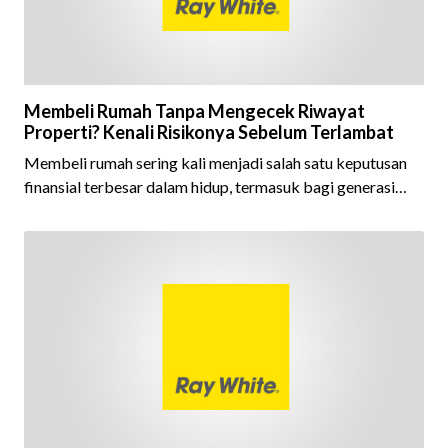
Membeli Rumah Tanpa Mengecek Riwayat
Properti? Kenali Risikonya Sebelum Terlambat
Membeli rumah sering kali menjadi salah satu keputusan
finansial terbesar dalam hidup, termasuk bagi generasi
Milenial dan Gen Z yang kini mulai aktif merencanakan
kepemilikan hunian maupun investasi properti. Namun
dalam prosesnya, tidak sedikit calon pembeli yang terlalu
fokus pada harga atau lokasi tanpa memperhatikan
riwayat properti yang akan dibeli. Padahal, memahami
latar belakang sebuah properti mulai dari status
kepemilikan hingga riwaya