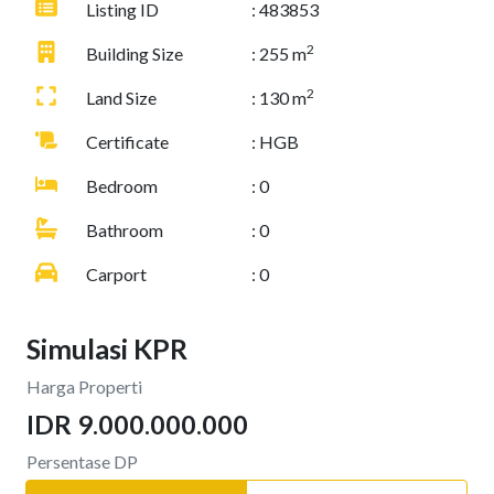
Listing ID
: 483853
2
Building Size
: 255 m
2
Land Size
: 130 m
Certificate
: HGB
Bedroom
: 0
Bathroom
: 0
Carport
: 0
Simulasi KPR
Harga Properti
IDR 9.000.000.000
Persentase DP