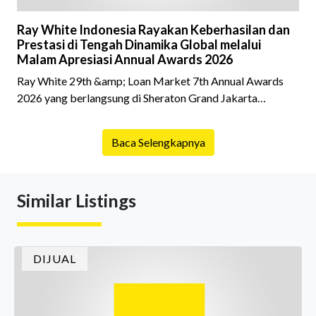
Ray White Indonesia Rayakan Keberhasilan dan
Prestasi di Tengah Dinamika Global melalui
Malam Apresiasi Annual Awards 2026
Ray White 29th &amp; Loan Market 7th Annual Awards
2026 yang berlangsung di Sheraton Grand Jakarta
Gandaria City pada 10 April 2026 sukses menjadi momen
istimewa bagi para pelaku industri properti dan keuangan.
Baca Selengkapnya
Lebih dari 400 marketing executives dan principals
berkumpul untuk merayakan pencapaian atas kerja keras
mereka sepanjang tahun. Dengan tema "Rio Carnival" yang
Similar Listings
menghidupkan suasana, acara ini dihadiri oleh Country
Director Ray White Indon
DIJUAL