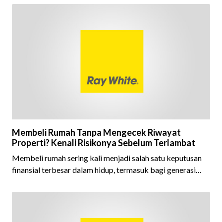
ini menjadi semakin istimewa karena Ray White Indonesia
berhasil mempertahankan pencapaian tersebut selama 15
tahun berturut-turut, sebuah bukti nyata atas konsistensi,
kepercayaan masyarakat, dan kualitas layanan yang terus
dijaga oleh seluruh jaringan Ray White Indonesia. Top
Brand Award m
Membeli Rumah Tanpa Mengecek Riwayat
Properti? Kenali Risikonya Sebelum Terlambat
Membeli rumah sering kali menjadi salah satu keputusan
finansial terbesar dalam hidup, termasuk bagi generasi
Milenial dan Gen Z yang kini mulai aktif merencanakan
kepemilikan hunian maupun investasi properti. Namun
dalam prosesnya, tidak sedikit calon pembeli yang terlalu
fokus pada harga atau lokasi tanpa memperhatikan