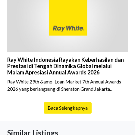
riwayat properti yang akan dibeli. Padahal, memahami
latar belakang sebuah properti mulai dari status
kepemilikan hingga riwaya
Ray White Indonesia Rayakan Keberhasilan dan
Prestasi di Tengah Dinamika Global melalui
Malam Apresiasi Annual Awards 2026
Ray White 29th &amp; Loan Market 7th Annual Awards
2026 yang berlangsung di Sheraton Grand Jakarta
Gandaria City pada 10 April 2026 sukses menjadi momen
istimewa bagi para pelaku industri properti dan keuangan.
Baca Selengkapnya
Lebih dari 400 marketing executives dan principals
berkumpul untuk merayakan pencapaian atas kerja keras
mereka sepanjang tahun. Dengan tema "Rio Carnival" yang
Similar Listings
menghidupkan suasana, acara ini dihadiri oleh Country