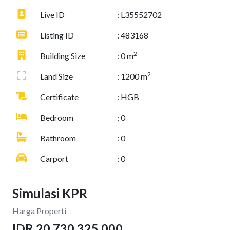
Live ID
: L35552702
Listing ID
: 483168
2
Building Size
: 0 m
2
Land Size
: 1200 m
Certificate
: HGB
Bedroom
: 0
Bathroom
: 0
Carport
: 0
Simulasi KPR
Harga Properti
IDR 20.730.325.000