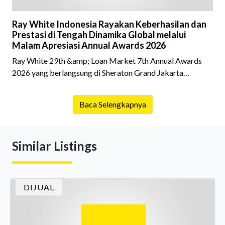
Ray White Indonesia Rayakan Keberhasilan dan
Prestasi di Tengah Dinamika Global melalui
Malam Apresiasi Annual Awards 2026
Ray White 29th &amp; Loan Market 7th Annual Awards
2026 yang berlangsung di Sheraton Grand Jakarta
Gandaria City pada 10 April 2026 sukses menjadi momen
istimewa bagi para pelaku industri properti dan keuangan.
Baca Selengkapnya
Lebih dari 400 marketing executives dan principals
berkumpul untuk merayakan pencapaian atas kerja keras
mereka sepanjang tahun. Dengan tema "Rio Carnival" yang
Similar Listings
menghidupkan suasana, acara ini dihadiri oleh Country
Director Ray White Indon
DIJUAL