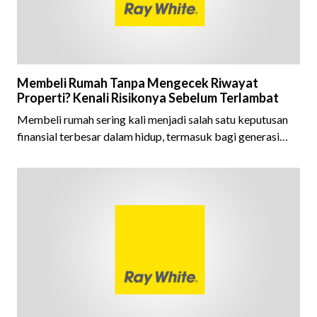
Membeli Rumah Tanpa Mengecek Riwayat
Properti? Kenali Risikonya Sebelum Terlambat
Membeli rumah sering kali menjadi salah satu keputusan
finansial terbesar dalam hidup, termasuk bagi generasi
Milenial dan Gen Z yang kini mulai aktif merencanakan
kepemilikan hunian maupun investasi properti. Namun
dalam prosesnya, tidak sedikit calon pembeli yang terlalu
fokus pada harga atau lokasi tanpa memperhatikan
riwayat properti yang akan dibeli. Padahal, memahami
latar belakang sebuah properti mulai dari status
kepemilikan hingga riwaya