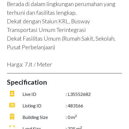
Berada di dalam lingkungan perumahan yang
terhuni dan fasilitas lengkap.
Dekat dengan Staiun KRL, Busway
Transportasi Umum Terintegrasi
Dekat Fasilitas Umum (Rumah Sakit, Sekolah,
Pusat Perbelanjaan)
Harga: 7Jt / Meter
Specification
Live ID
: L35552682
Listing ID
: 483166
2
Building Size
: 0 m
2
Land Size
: 325 m