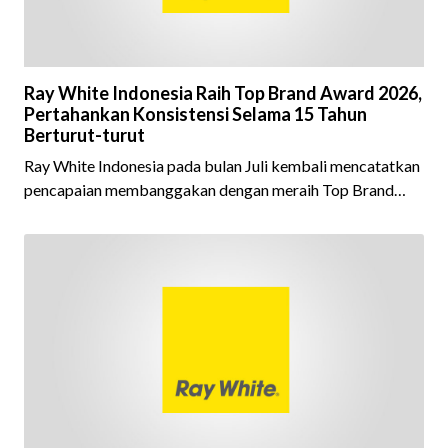
Ray White Indonesia Raih Top Brand Award 2026,
Pertahankan Konsistensi Selama 15 Tahun
Berturut-turut
Ray White Indonesia pada bulan Juli kembali mencatatkan
pencapaian membanggakan dengan meraih Top Brand
Award 2026 dalam kategori Property Agent. Penghargaan
ini menjadi semakin istimewa karena Ray White Indonesia
berhasil mempertahankan pencapaian tersebut selama 15
tahun berturut-turut, sebuah bukti nyata atas konsistensi,
kepercayaan masyarakat, dan kualitas layanan yang terus
dijaga oleh seluruh jaringan Ray White Indonesia. Top
Brand Award m