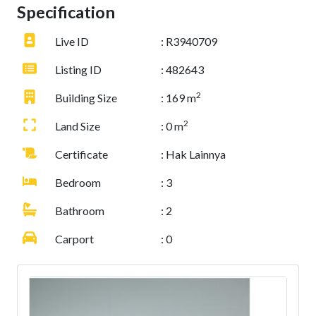
Specification
Live ID
: R3940709
Listing ID
: 482643
2
Building Size
: 169 m
2
Land Size
: 0 m
Certificate
: Hak Lainnya
Bedroom
: 3
Bathroom
: 2
Carport
: 0