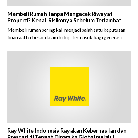
Membeli Rumah Tanpa Mengecek Riwayat
Properti? Kenali Risikonya Sebelum Terlambat
Membeli rumah sering kali menjadi salah satu keputusan
finansial terbesar dalam hidup, termasuk bagi generasi
Milenial dan Gen Z yang kini mulai aktif merencanakan
kepemilikan hunian maupun investasi properti. Namun
dalam prosesnya, tidak sedikit calon pembeli yang terlalu
fokus pada harga atau lokasi tanpa memperhatikan
riwayat properti yang akan dibeli. Padahal, memahami
latar belakang sebuah properti mulai dari status
kepemilikan hingga riwaya
Ray White Indonesia Rayakan Keberhasilan dan
Prestasi di Tengah Dinamika Global melalui