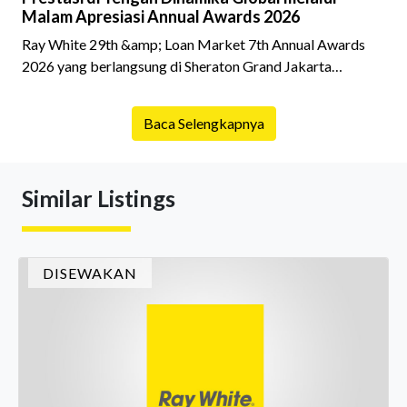
Malam Apresiasi Annual Awards 2026
Ray White 29th &amp; Loan Market 7th Annual Awards
2026 yang berlangsung di Sheraton Grand Jakarta
Gandaria City pada 10 April 2026 sukses menjadi momen
istimewa bagi para pelaku industri properti dan keuangan.
Baca Selengkapnya
Lebih dari 400 marketing executives dan principals
berkumpul untuk merayakan pencapaian atas kerja keras
mereka sepanjang tahun. Dengan tema "Rio Carnival" yang
Similar Listings
menghidupkan suasana, acara ini dihadiri oleh Country
Director Ray White Indon
DISEWAKAN