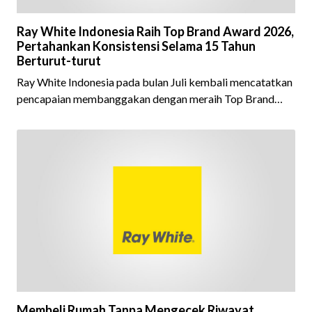
Ray White Indonesia Raih Top Brand Award 2026,
Pertahankan Konsistensi Selama 15 Tahun
Berturut-turut
Ray White Indonesia pada bulan Juli kembali mencatatkan
pencapaian membanggakan dengan meraih Top Brand
Award 2026 dalam kategori Property Agent. Penghargaan
ini menjadi semakin istimewa karena Ray White Indonesia
berhasil mempertahankan pencapaian tersebut selama 15
tahun berturut-turut, sebuah bukti nyata atas konsistensi,
kepercayaan masyarakat, dan kualitas layanan yang terus
dijaga oleh seluruh jaringan Ray White Indonesia. Top
Brand Award m
Membeli Rumah Tanpa Mengecek Riwayat