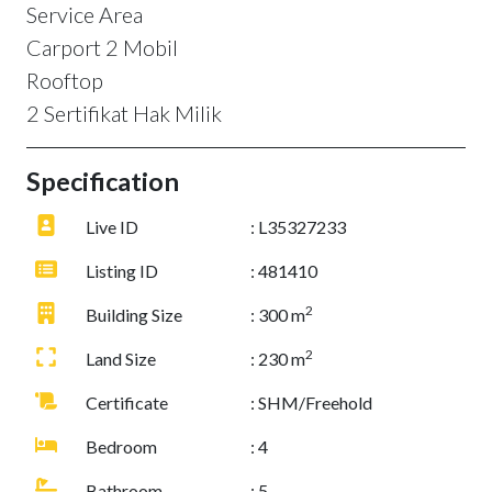
Service Area
Carport 2 Mobil
Rooftop
2 Sertifikat Hak Milik
Specification
Live ID
: L35327233
Listing ID
: 481410
2
Building Size
: 300 m
2
Land Size
: 230 m
Certificate
: SHM/Freehold
Bedroom
: 4
Bathroom
: 5