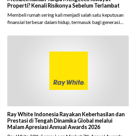
Properti? Kenali Risikonya Sebelum Terlambat
Membeli rumah sering kali menjadi salah satu keputusan
finansial terbesar dalam hidup, termasuk bagi generasi
Milenial dan Gen Z yang kini mulai aktif merencanakan
kepemilikan hunian maupun investasi properti. Namun
dalam prosesnya, tidak sedikit calon pembeli yang terlalu
fokus pada harga atau lokasi tanpa memperhatikan
riwayat properti yang akan dibeli. Padahal, memahami
latar belakang sebuah properti mulai dari status
kepemilikan hingga riwaya
Ray White Indonesia Rayakan Keberhasilan dan
Prestasi di Tengah Dinamika Global melalui
Malam Apresiasi Annual Awards 2026