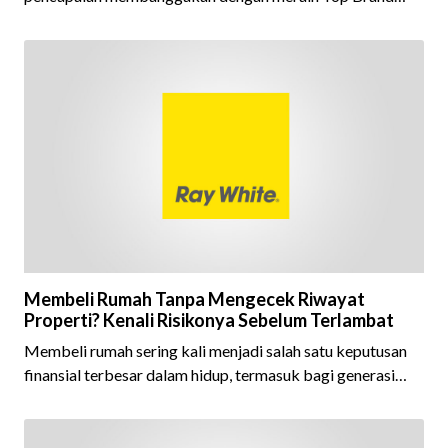
Award 2026 dalam kategori Property Agent. Penghargaan
ini menjadi semakin istimewa karena Ray White Indonesia
berhasil mempertahankan pencapaian tersebut selama 15
tahun berturut-turut, sebuah bukti nyata atas konsistensi,
kepercayaan masyarakat, dan kualitas layanan yang terus
dijaga oleh seluruh jaringan Ray White Indonesia. Top
Brand Award m
Membeli Rumah Tanpa Mengecek Riwayat
Properti? Kenali Risikonya Sebelum Terlambat
Membeli rumah sering kali menjadi salah satu keputusan
finansial terbesar dalam hidup, termasuk bagi generasi
Milenial dan Gen Z yang kini mulai aktif merencanakan
kepemilikan hunian maupun investasi properti. Namun
dalam prosesnya, tidak sedikit calon pembeli yang terlalu