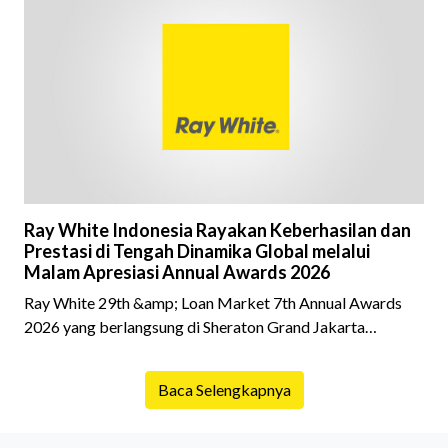
fokus pada harga atau lokasi tanpa memperhatikan
riwayat properti yang akan dibeli. Padahal, memahami
latar belakang sebuah properti mulai dari status
kepemilikan hingga riwaya
Ray White Indonesia Rayakan Keberhasilan dan
Prestasi di Tengah Dinamika Global melalui
Malam Apresiasi Annual Awards 2026
Ray White 29th &amp; Loan Market 7th Annual Awards
2026 yang berlangsung di Sheraton Grand Jakarta
Gandaria City pada 10 April 2026 sukses menjadi momen
istimewa bagi para pelaku industri properti dan keuangan.
Baca Selengkapnya
Lebih dari 400 marketing executives dan principals
berkumpul untuk merayakan pencapaian atas kerja keras
mereka sepanjang tahun. Dengan tema "Rio Carnival" yang