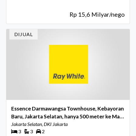
Rp 15,6 Milyar/nego
DIJUAL
Essence Darmawangsa Townhouse, Kebayoran
Baru, Jakarta Selatan, hanya 500 meter ke Mal
Kemang Village
Jakarta Selatan, DKI Jakarta
3
3
2