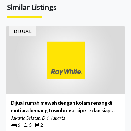
Similar Listings
menghidupkan suasana, acara ini dihadiri oleh Country
Director Ray White Indon
DIJUAL
Dijual rumah mewah dengan kolam renang di
mutiara kemang townhouse cipete dan siap
huni
Jakarta Selatan, DKI Jakarta
6
5
2