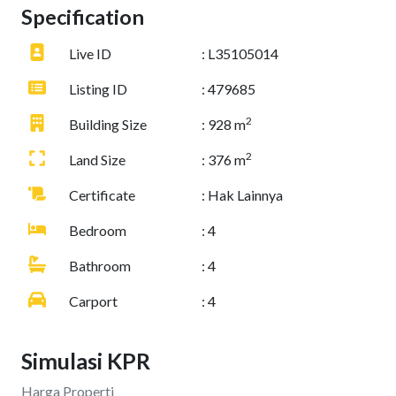
Specification
Live ID
: L35105014
Listing ID
: 479685
2
Building Size
: 928 m
2
Land Size
: 376 m
Certificate
: Hak Lainnya
Bedroom
: 4
Bathroom
: 4
Carport
: 4
Simulasi KPR
Harga Properti