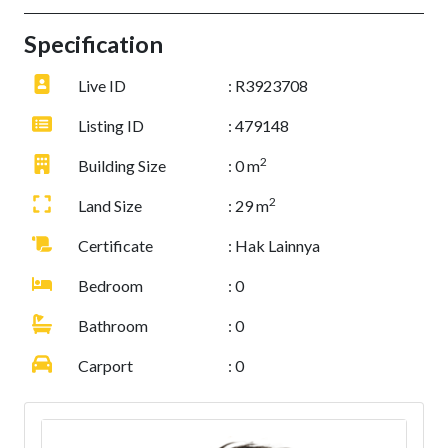
Specification
Live ID
: R3923708
Listing ID
: 479148
2
Building Size
: 0 m
2
Land Size
: 29 m
Certificate
: Hak Lainnya
Bedroom
: 0
Bathroom
: 0
Carport
: 0