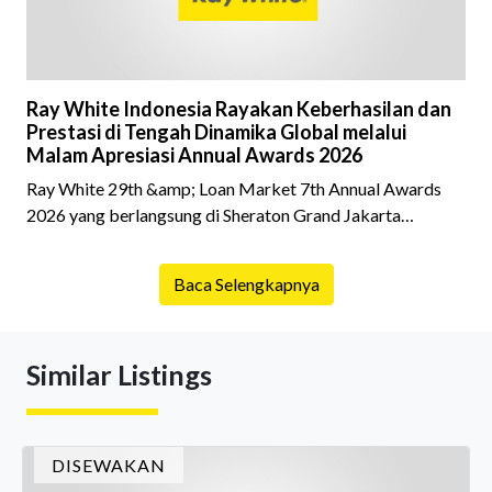
Ray White Indonesia Rayakan Keberhasilan dan
Prestasi di Tengah Dinamika Global melalui
Malam Apresiasi Annual Awards 2026
Ray White 29th &amp; Loan Market 7th Annual Awards
2026 yang berlangsung di Sheraton Grand Jakarta
Gandaria City pada 10 April 2026 sukses menjadi momen
istimewa bagi para pelaku industri properti dan keuangan.
Baca Selengkapnya
Lebih dari 400 marketing executives dan principals
berkumpul untuk merayakan pencapaian atas kerja keras
mereka sepanjang tahun. Dengan tema "Rio Carnival" yang
Similar Listings
menghidupkan suasana, acara ini dihadiri oleh Country
Director Ray White Indon
DISEWAKAN