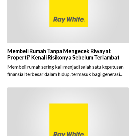
dijaga oleh seluruh jaringan Ray White Indonesia. Top
Brand Award m
Membeli Rumah Tanpa Mengecek Riwayat
Properti? Kenali Risikonya Sebelum Terlambat
Membeli rumah sering kali menjadi salah satu keputusan
finansial terbesar dalam hidup, termasuk bagi generasi
Milenial dan Gen Z yang kini mulai aktif merencanakan
kepemilikan hunian maupun investasi properti. Namun
dalam prosesnya, tidak sedikit calon pembeli yang terlalu
fokus pada harga atau lokasi tanpa memperhatikan
riwayat properti yang akan dibeli. Padahal, memahami
latar belakang sebuah properti mulai dari status
kepemilikan hingga riwaya