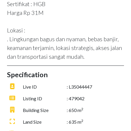
Sertifikat : HGB
Harga Rp 31M
Lokasi :
. Lingkungan bagus dan nyaman, bebas banjir,
keamanan terjamin, lokasi strategis, akses jalan
dan transportasi sangat mudah.
Specification
Live ID
: L35044447
Listing ID
: 479042
2
Building Size
: 650 m
2
Land Size
: 635 m