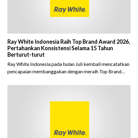
Ray White Indonesia Raih Top Brand Award 2026,
Pertahankan Konsistensi Selama 15 Tahun
Berturut-turut
Ray White Indonesia pada bulan Juli kembali mencatatkan
pencapaian membanggakan dengan meraih Top Brand
Award 2026 dalam kategori Property Agent. Penghargaan
ini menjadi semakin istimewa karena Ray White Indonesia
berhasil mempertahankan pencapaian tersebut selama 15
tahun berturut-turut, sebuah bukti nyata atas konsistensi,
kepercayaan masyarakat, dan kualitas layanan yang terus
dijaga oleh seluruh jaringan Ray White Indonesia. Top
Brand Award m