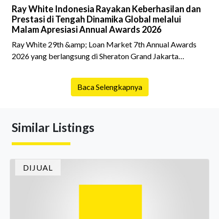
Ray White Indonesia Rayakan Keberhasilan dan
Prestasi di Tengah Dinamika Global melalui
Malam Apresiasi Annual Awards 2026
Ray White 29th &amp; Loan Market 7th Annual Awards
2026 yang berlangsung di Sheraton Grand Jakarta
Gandaria City pada 10 April 2026 sukses menjadi momen
istimewa bagi para pelaku industri properti dan keuangan.
Baca Selengkapnya
Lebih dari 400 marketing executives dan principals
berkumpul untuk merayakan pencapaian atas kerja keras
mereka sepanjang tahun. Dengan tema "Rio Carnival" yang
Similar Listings
menghidupkan suasana, acara ini dihadiri oleh Country
Director Ray White Indon
DIJUAL