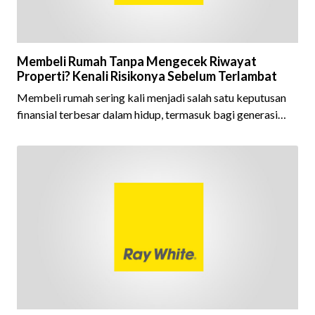
Membeli Rumah Tanpa Mengecek Riwayat
Properti? Kenali Risikonya Sebelum Terlambat
Membeli rumah sering kali menjadi salah satu keputusan
finansial terbesar dalam hidup, termasuk bagi generasi
Milenial dan Gen Z yang kini mulai aktif merencanakan
kepemilikan hunian maupun investasi properti. Namun
dalam prosesnya, tidak sedikit calon pembeli yang terlalu
fokus pada harga atau lokasi tanpa memperhatikan
riwayat properti yang akan dibeli. Padahal, memahami
latar belakang sebuah properti mulai dari status
kepemilikan hingga riwaya