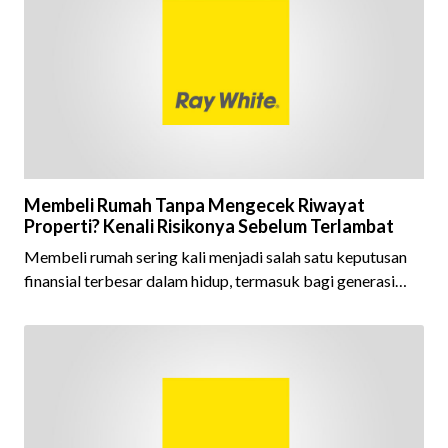
kepercayaan masyarakat, dan kualitas layanan yang terus
dijaga oleh seluruh jaringan Ray White Indonesia. Top
Brand Award m
Membeli Rumah Tanpa Mengecek Riwayat
Properti? Kenali Risikonya Sebelum Terlambat
Membeli rumah sering kali menjadi salah satu keputusan
finansial terbesar dalam hidup, termasuk bagi generasi
Milenial dan Gen Z yang kini mulai aktif merencanakan
kepemilikan hunian maupun investasi properti. Namun
dalam prosesnya, tidak sedikit calon pembeli yang terlalu
fokus pada harga atau lokasi tanpa memperhatikan
riwayat properti yang akan dibeli. Padahal, memahami
latar belakang sebuah properti mulai dari status