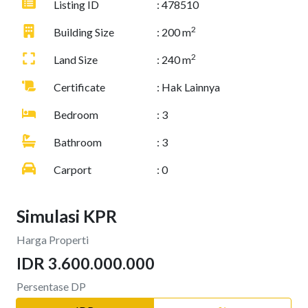
Listing ID
: 478510
2
Building Size
: 200 m
2
Land Size
: 240 m
Certificate
: Hak Lainnya
Bedroom
: 3
Bathroom
: 3
Carport
: 0
Simulasi KPR
Harga Properti
IDR 3.600.000.000
Persentase DP