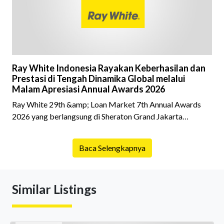
kepemilikan hingga riwaya
Ray White Indonesia Rayakan Keberhasilan dan
Prestasi di Tengah Dinamika Global melalui
Malam Apresiasi Annual Awards 2026
Ray White 29th &amp; Loan Market 7th Annual Awards
2026 yang berlangsung di Sheraton Grand Jakarta
Gandaria City pada 10 April 2026 sukses menjadi momen
istimewa bagi para pelaku industri properti dan keuangan.
Baca Selengkapnya
Lebih dari 400 marketing executives dan principals
berkumpul untuk merayakan pencapaian atas kerja keras
mereka sepanjang tahun. Dengan tema "Rio Carnival" yang
Similar Listings
menghidupkan suasana, acara ini dihadiri oleh Country
Director Ray White Indon