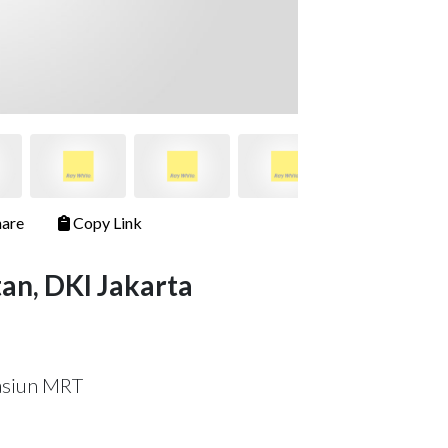
are
Copy Link
tan, DKI Jakarta
asiun MRT