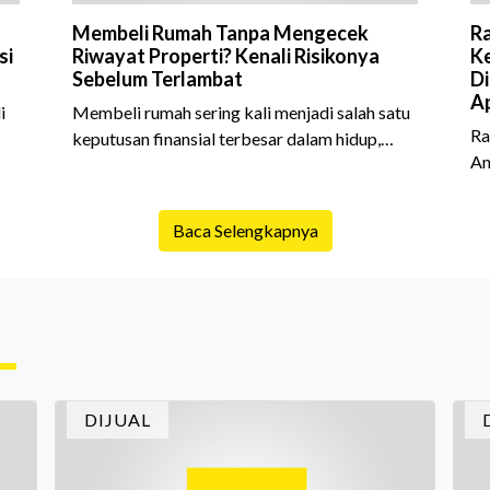
Membeli Rumah Tanpa Mengecek
Ra
si
Riwayat Properti? Kenali Risikonya
Ke
Sebelum Terlambat
Di
Ap
i
Membeli rumah sering kali menjadi salah satu
Ra
keputusan finansial terbesar dalam hidup,
An
am
termasuk bagi generasi Milenial dan Gen Z
Sh
yang kini mulai aktif merencanakan
10
e
kepemilikan hunian maupun investasi properti.
Baca Selengkapnya
is
Namun dalam prosesnya, tidak sedikit calon
da
pembeli yang terlalu fokus pada harga atau
ex
lokasi tanpa memperhatikan riwayat properti
me
yang akan dibeli. Padahal, memahami latar
me
ruh
belakang sebuah properti mulai dari status
Ca
kepemilikan hingga riwaya
in
DIJUAL
In