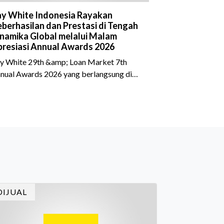
y White Indonesia Rayakan
berhasilan dan Prestasi di Tengah
namika Global melalui Malam
resiasi Annual Awards 2026
y White 29th &amp; Loan Market 7th
nual Awards 2026 yang berlangsung di
eraton Grand Jakarta Gandaria City pada
 April 2026 sukses menjadi momen
timewa bagi para pelaku industri properti
n keuangan. Lebih dari 400 marketing
ecutives dan principals berkumpul untuk
rayakan pencapaian atas kerja keras
reka sepanjang tahun. Dengan tema "Rio
rnival" yang menghidupkan suasana, acara
i dihadiri oleh Country Director Ray White
DIJUAL
don