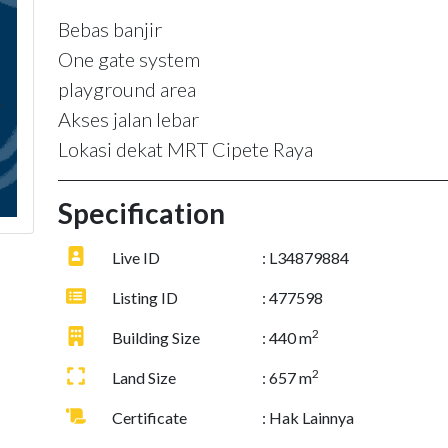
Bebas banjir
One gate system
playground area
Akses jalan lebar
Lokasi dekat MRT Cipete Raya
Specification
Live ID
: L34879884
Listing ID
: 477598
2
Building Size
: 440 m
2
Land Size
: 657 m
Certificate
: Hak Lainnya