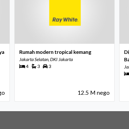
Rumah modern tropical kemang
Di
Jakarta Selatan, DKI Jakarta
Ba
4
3
3
Ja
go
12.5 M nego