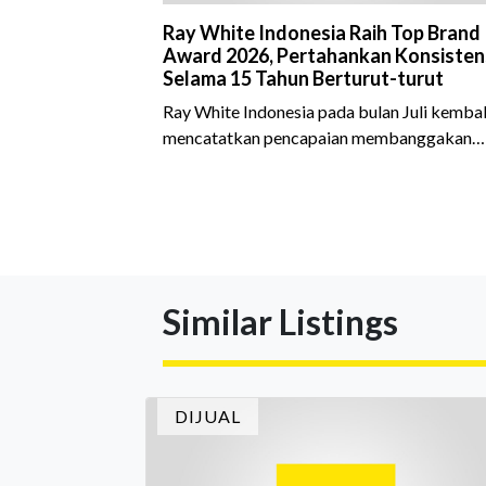
Ray White Indonesia Raih Top Brand
Award 2026, Pertahankan Konsisten
Selama 15 Tahun Berturut-turut
Ray White Indonesia pada bulan Juli kembal
mencatatkan pencapaian membanggakan
dengan meraih Top Brand Award 2026 dal
kategori Property Agent. Penghargaan ini
menjadi semakin istimewa karena Ray Whit
Indonesia berhasil mempertahankan
pencapaian tersebut selama 15 tahun
berturut-turut, sebuah bukti nyata atas
Similar Listings
konsistensi, kepercayaan masyarakat, dan
kualitas layanan yang terus dijaga oleh selu
jaringan Ray White Indonesia. Top Brand
Award m
DIJUAL