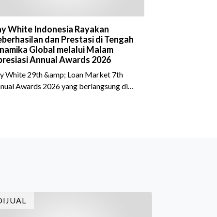
y White Indonesia Rayakan
berhasilan dan Prestasi di Tengah
namika Global melalui Malam
resiasi Annual Awards 2026
y White 29th &amp; Loan Market 7th
nual Awards 2026 yang berlangsung di
eraton Grand Jakarta Gandaria City pada
 April 2026 sukses menjadi momen
timewa bagi para pelaku industri properti
n keuangan. Lebih dari 400 marketing
ecutives dan principals berkumpul untuk
rayakan pencapaian atas kerja keras
reka sepanjang tahun. Dengan tema "Rio
rnival" yang menghidupkan suasana, acara
i dihadiri oleh Country Director Ray White
DIJUAL
don