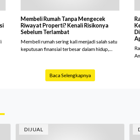
Membeli Rumah Tanpa Mengecek
Ra
si
Riwayat Properti? Kenali Risikonya
Ke
Sebelum Terlambat
Di
Ap
i
Membeli rumah sering kali menjadi salah satu
Ra
keputusan finansial terbesar dalam hidup,
An
am
termasuk bagi generasi Milenial dan Gen Z
Sh
yang kini mulai aktif merencanakan
10
e
kepemilikan hunian maupun investasi properti.
Baca Selengkapnya
is
Namun dalam prosesnya, tidak sedikit calon
da
pembeli yang terlalu fokus pada harga atau
ex
lokasi tanpa memperhatikan riwayat properti
me
yang akan dibeli. Padahal, memahami latar
me
ruh
belakang sebuah properti mulai dari status
Ca
kepemilikan hingga riwaya
in
DIJUAL
In