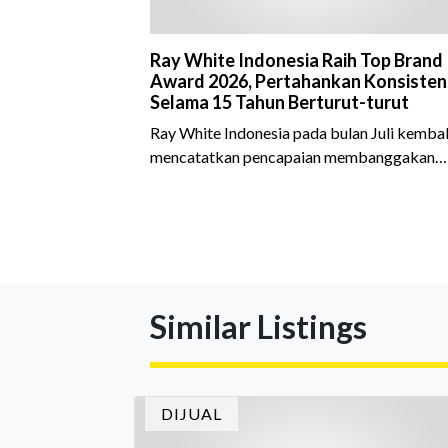
Ray White Indonesia Raih Top Brand
Award 2026, Pertahankan Konsisten
Selama 15 Tahun Berturut-turut
Ray White Indonesia pada bulan Juli kembal
mencatatkan pencapaian membanggakan
dengan meraih Top Brand Award 2026 dal
kategori Property Agent. Penghargaan ini
menjadi semakin istimewa karena Ray Whit
Indonesia berhasil mempertahankan
pencapaian tersebut selama 15 tahun
berturut-turut, sebuah bukti nyata atas
Similar Listings
konsistensi, kepercayaan masyarakat, dan
kualitas layanan yang terus dijaga oleh selu
jaringan Ray White Indonesia. Top Brand
Award m
DIJUAL