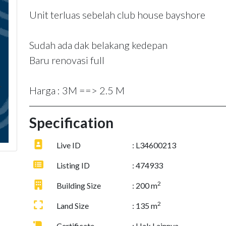
Unit terluas sebelah club house bayshore
Sudah ada dak belakang kedepan
Baru renovasi full
Harga : 3M ==> 2.5 M
Specification
Live ID
: L34600213
Listing ID
: 474933
2
Building Size
: 200 m
2
Land Size
: 135 m
Certificate
: Hak Lainnya