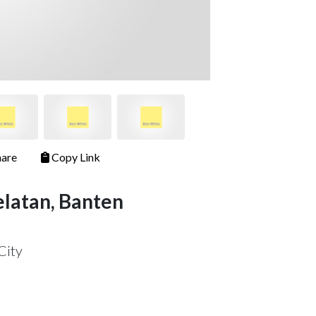
are
Copy Link
elatan, Banten
City