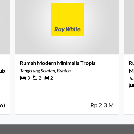
Rumah Modern Minimalis Tropis
Ru
lub
Tangerang Selatan, Banten
M
3
2
2
Ta
o)
Rp 2,3 M