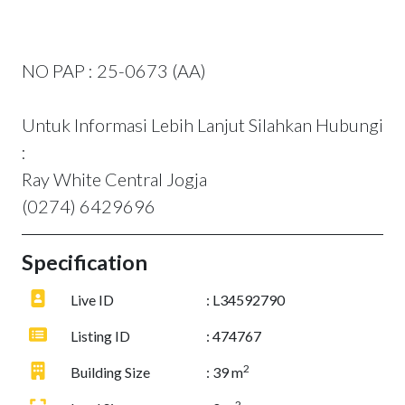
NO PAP : 25-0673 (AA)
Untuk Informasi Lebih Lanjut Silahkan Hubungi
:
Ray White Central Jogja
(0274) 6429696
Specification
Live ID
: L34592790
Listing ID
: 474767
2
Building Size
: 39 m
2