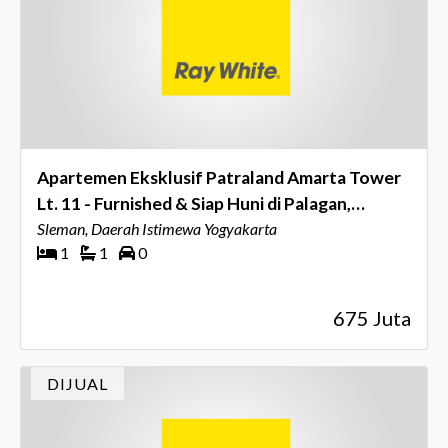
Apartemen Eksklusif Patraland Amarta Tower
Lt. 11 - Furnished & Siap Huni di Palagan,
Sleman
Sleman, Daerah Istimewa Yogyakarta
1
1
0
675 Juta
DIJUAL