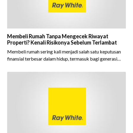
Membeli Rumah Tanpa Mengecek Riwayat
Properti? Kenali Risikonya Sebelum Terlambat
Membeli rumah sering kali menjadi salah satu keputusan
finansial terbesar dalam hidup, termasuk bagi generasi
Milenial dan Gen Z yang kini mulai aktif merencanakan
kepemilikan hunian maupun investasi properti. Namun
dalam prosesnya, tidak sedikit calon pembeli yang terlalu
fokus pada harga atau lokasi tanpa memperhatikan
riwayat properti yang akan dibeli. Padahal, memahami
latar belakang sebuah properti mulai dari status
kepemilikan hingga riwaya