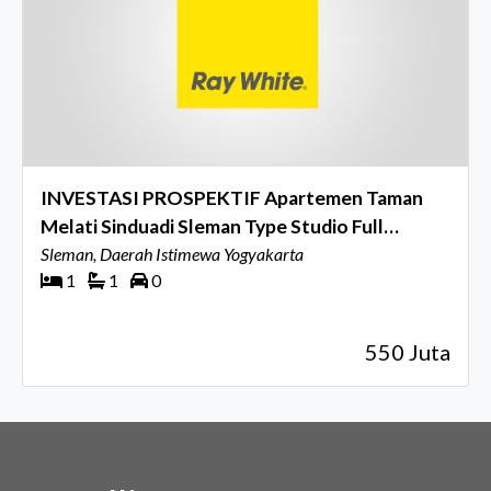
INVESTASI PROSPEKTIF Apartemen Taman
Melati Sinduadi Sleman Type Studio Full
Furnished, Selangkah ke Kampus UGM
Sleman, Daerah Istimewa Yogyakarta
1
1
0
550 Juta