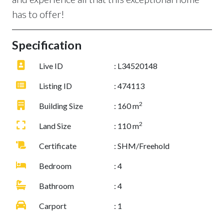
has to offer!
Specification
Live ID
: L34520148
Listing ID
: 474113
2
Building Size
: 160 m
2
Land Size
: 110 m
Certificate
: SHM/Freehold
Bedroom
: 4
Bathroom
: 4
Carport
: 1