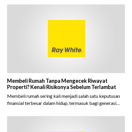
ini menjadi semakin istimewa karena Ray White Indonesia
berhasil mempertahankan pencapaian tersebut selama 15
tahun berturut-turut, sebuah bukti nyata atas konsistensi,
kepercayaan masyarakat, dan kualitas layanan yang terus
dijaga oleh seluruh jaringan Ray White Indonesia. Top
Brand Award m
Membeli Rumah Tanpa Mengecek Riwayat
Properti? Kenali Risikonya Sebelum Terlambat
Membeli rumah sering kali menjadi salah satu keputusan
finansial terbesar dalam hidup, termasuk bagi generasi
Milenial dan Gen Z yang kini mulai aktif merencanakan
kepemilikan hunian maupun investasi properti. Namun
dalam prosesnya, tidak sedikit calon pembeli yang terlalu
fokus pada harga atau lokasi tanpa memperhatikan