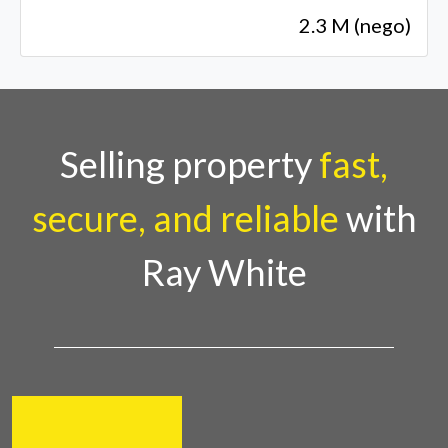
2.3 M (nego)
Selling property
fast,
secure, and reliable
with
Ray White