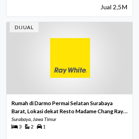
Jual 2,5M
DIJUAL
Rumah di Darmo Permai Selatan Surabaya
Barat, Lokasi dekat Resto Madame Chang Raya
Darmo Permai... JUAL MURAH !!!
Surabaya, Jawa Timur
3
2
1