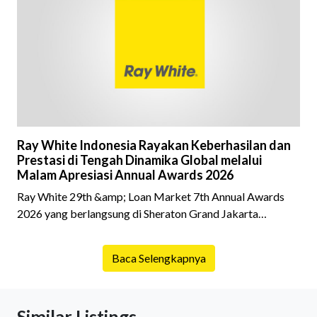
riwayat properti yang akan dibeli. Padahal, memahami
latar belakang sebuah properti mulai dari status
kepemilikan hingga riwaya
Ray White Indonesia Rayakan Keberhasilan dan
Prestasi di Tengah Dinamika Global melalui
Malam Apresiasi Annual Awards 2026
Ray White 29th &amp; Loan Market 7th Annual Awards
2026 yang berlangsung di Sheraton Grand Jakarta
Gandaria City pada 10 April 2026 sukses menjadi momen
istimewa bagi para pelaku industri properti dan keuangan.
Baca Selengkapnya
Lebih dari 400 marketing executives dan principals
berkumpul untuk merayakan pencapaian atas kerja keras
mereka sepanjang tahun. Dengan tema "Rio Carnival" yang
Similar Listings
menghidupkan suasana, acara ini dihadiri oleh Country