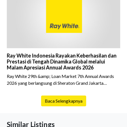
riwayat properti yang akan dibeli. Padahal, memahami
latar belakang sebuah properti mulai dari status
kepemilikan hingga riwaya
Ray White Indonesia Rayakan Keberhasilan dan
Prestasi di Tengah Dinamika Global melalui
Malam Apresiasi Annual Awards 2026
Ray White 29th &amp; Loan Market 7th Annual Awards
2026 yang berlangsung di Sheraton Grand Jakarta
Gandaria City pada 10 April 2026 sukses menjadi momen
istimewa bagi para pelaku industri properti dan keuangan.
Baca Selengkapnya
Lebih dari 400 marketing executives dan principals
berkumpul untuk merayakan pencapaian atas kerja keras
mereka sepanjang tahun. Dengan tema "Rio Carnival" yang
Similar Listings
menghidupkan suasana, acara ini dihadiri oleh Country