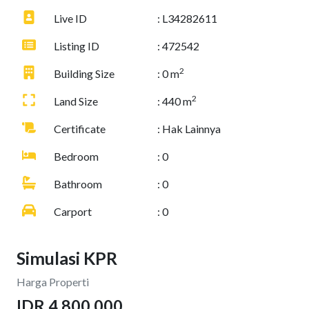
Live ID
: L34282611
Listing ID
: 472542
2
Building Size
: 0 m
2
Land Size
: 440 m
Certificate
: Hak Lainnya
Bedroom
: 0
Bathroom
: 0
Carport
: 0
Simulasi KPR
Harga Properti
IDR 4.800.000