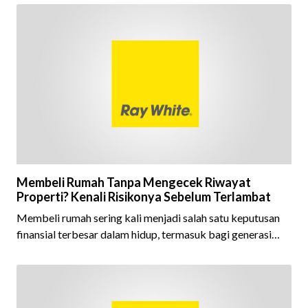
ini menjadi semakin istimewa karena Ray White Indonesia
berhasil mempertahankan pencapaian tersebut selama 15
tahun berturut-turut, sebuah bukti nyata atas konsistensi,
kepercayaan masyarakat, dan kualitas layanan yang terus
dijaga oleh seluruh jaringan Ray White Indonesia. Top
Brand Award m
Membeli Rumah Tanpa Mengecek Riwayat
Properti? Kenali Risikonya Sebelum Terlambat
Membeli rumah sering kali menjadi salah satu keputusan
finansial terbesar dalam hidup, termasuk bagi generasi
Milenial dan Gen Z yang kini mulai aktif merencanakan
kepemilikan hunian maupun investasi properti. Namun
dalam prosesnya, tidak sedikit calon pembeli yang terlalu
fokus pada harga atau lokasi tanpa memperhatikan