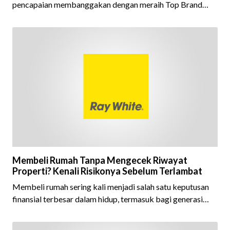
pencapaian membanggakan dengan meraih Top Brand
Award 2026 dalam kategori Property Agent. Penghargaan
ini menjadi semakin istimewa karena Ray White Indonesia
berhasil mempertahankan pencapaian tersebut selama 15
tahun berturut-turut, sebuah bukti nyata atas konsistensi,
kepercayaan masyarakat, dan kualitas layanan yang terus
dijaga oleh seluruh jaringan Ray White Indonesia. Top
Brand Award m
Membeli Rumah Tanpa Mengecek Riwayat
Properti? Kenali Risikonya Sebelum Terlambat
Membeli rumah sering kali menjadi salah satu keputusan
finansial terbesar dalam hidup, termasuk bagi generasi
Milenial dan Gen Z yang kini mulai aktif merencanakan
kepemilikan hunian maupun investasi properti. Namun