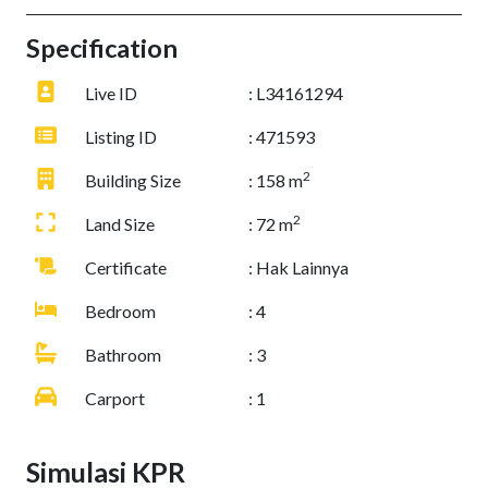
Specification
Live ID
: L34161294
Listing ID
: 471593
2
Building Size
: 158 m
2
Land Size
: 72 m
Certificate
: Hak Lainnya
Bedroom
: 4
Bathroom
: 3
Carport
: 1
Simulasi KPR