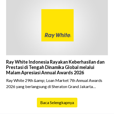
dalam prosesnya, tidak sedikit calon pembeli yang terlalu
fokus pada harga atau lokasi tanpa memperhatikan
riwayat properti yang akan dibeli. Padahal, memahami
latar belakang sebuah properti mulai dari status
kepemilikan hingga riwaya
Ray White Indonesia Rayakan Keberhasilan dan
Prestasi di Tengah Dinamika Global melalui
Malam Apresiasi Annual Awards 2026
Ray White 29th &amp; Loan Market 7th Annual Awards
2026 yang berlangsung di Sheraton Grand Jakarta
Gandaria City pada 10 April 2026 sukses menjadi momen
istimewa bagi para pelaku industri properti dan keuangan.
Baca Selengkapnya
Lebih dari 400 marketing executives dan principals
berkumpul untuk merayakan pencapaian atas kerja keras