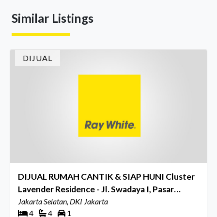
mereka sepanjang tahun. Dengan tema "Rio Carnival" yang
Similar Listings
menghidupkan suasana, acara ini dihadiri oleh Country
Director Ray White Indon
DIJUAL
DIJUAL RUMAH CANTIK & SIAP HUNI Cluster
Lavender Residence - Jl. Swadaya I, Pasar
Minggu, Jakarta Selatan
Jakarta Selatan, DKI Jakarta
4
4
1