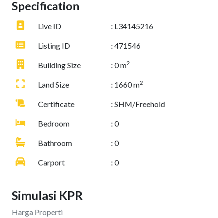
Specification
Live ID
: L34145216
Listing ID
: 471546
2
Building Size
: 0 m
2
Land Size
: 1660 m
Certificate
: SHM/Freehold
Bedroom
: 0
Bathroom
: 0
Carport
: 0
Simulasi KPR
Harga Properti