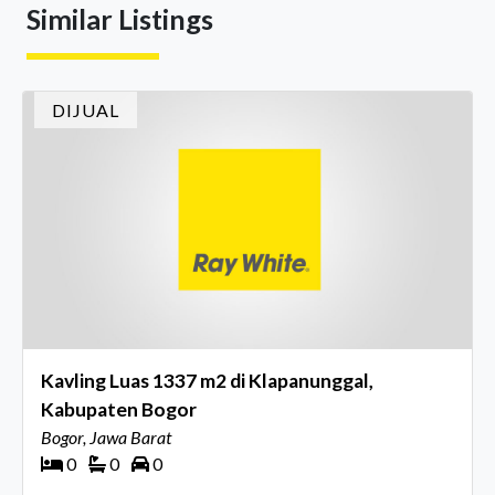
Similar Listings
menghidupkan suasana, acara ini dihadiri oleh Country
Director Ray White Indon
DIJUAL
Kavling Luas 1337 m2 di Klapanunggal,
Kabupaten Bogor
Bogor, Jawa Barat
0
0
0