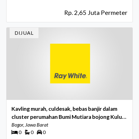
Rp. 2,65 Juta Permeter
DIJUAL
Kavling murah, culdesak, bebas banjir dalam
cluster perumahan Bumi Mutiara bojong Kulur,
Bogor
Bogor, Jawa Barat
0
0
0