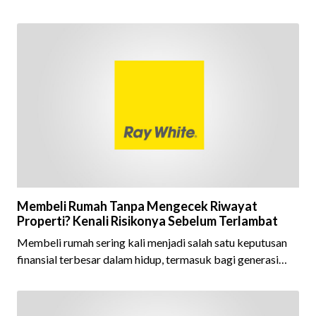
Award 2026 dalam kategori Property Agent. Penghargaan
ini menjadi semakin istimewa karena Ray White Indonesia
berhasil mempertahankan pencapaian tersebut selama 15
tahun berturut-turut, sebuah bukti nyata atas konsistensi,
kepercayaan masyarakat, dan kualitas layanan yang terus
dijaga oleh seluruh jaringan Ray White Indonesia. Top
Brand Award m
Membeli Rumah Tanpa Mengecek Riwayat
Properti? Kenali Risikonya Sebelum Terlambat
Membeli rumah sering kali menjadi salah satu keputusan
finansial terbesar dalam hidup, termasuk bagi generasi
Milenial dan Gen Z yang kini mulai aktif merencanakan
kepemilikan hunian maupun investasi properti. Namun
dalam prosesnya, tidak sedikit calon pembeli yang terlalu