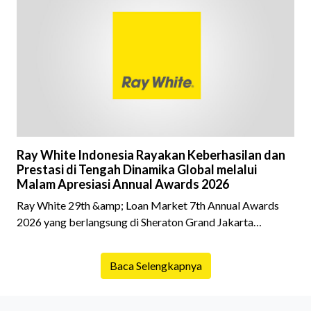
fokus pada harga atau lokasi tanpa memperhatikan
riwayat properti yang akan dibeli. Padahal, memahami
latar belakang sebuah properti mulai dari status
kepemilikan hingga riwaya
Ray White Indonesia Rayakan Keberhasilan dan
Prestasi di Tengah Dinamika Global melalui
Malam Apresiasi Annual Awards 2026
Ray White 29th &amp; Loan Market 7th Annual Awards
2026 yang berlangsung di Sheraton Grand Jakarta
Gandaria City pada 10 April 2026 sukses menjadi momen
istimewa bagi para pelaku industri properti dan keuangan.
Baca Selengkapnya
Lebih dari 400 marketing executives dan principals
berkumpul untuk merayakan pencapaian atas kerja keras
mereka sepanjang tahun. Dengan tema "Rio Carnival" yang