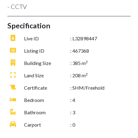
- CCTV
Specification
Live ID
: L32898447
Listing ID
: 467368
2
Building Size
: 385 m
2
Land Size
: 208 m
Certificate
: SHM/Freehold
Bedroom
: 4
Bathroom
: 3
Carport
: 0