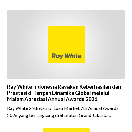
Milenial dan Gen Z yang kini mulai aktif merencanakan
kepemilikan hunian maupun investasi properti. Namun
dalam prosesnya, tidak sedikit calon pembeli yang terlalu
fokus pada harga atau lokasi tanpa memperhatikan
riwayat properti yang akan dibeli. Padahal, memahami
latar belakang sebuah properti mulai dari status
kepemilikan hingga riwaya
Ray White Indonesia Rayakan Keberhasilan dan
Prestasi di Tengah Dinamika Global melalui
Malam Apresiasi Annual Awards 2026
Ray White 29th &amp; Loan Market 7th Annual Awards
2026 yang berlangsung di Sheraton Grand Jakarta
Gandaria City pada 10 April 2026 sukses menjadi momen
istimewa bagi para pelaku industri properti dan keuangan.