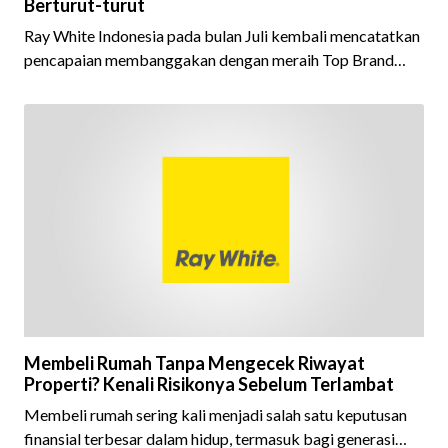
Berturut-turut
Ray White Indonesia pada bulan Juli kembali mencatatkan
pencapaian membanggakan dengan meraih Top Brand
Award 2026 dalam kategori Property Agent. Penghargaan
ini menjadi semakin istimewa karena Ray White Indonesia
berhasil mempertahankan pencapaian tersebut selama 15
tahun berturut-turut, sebuah bukti nyata atas konsistensi,
kepercayaan masyarakat, dan kualitas layanan yang terus
dijaga oleh seluruh jaringan Ray White Indonesia. Top
Brand Award m
Membeli Rumah Tanpa Mengecek Riwayat
Properti? Kenali Risikonya Sebelum Terlambat
Membeli rumah sering kali menjadi salah satu keputusan
finansial terbesar dalam hidup, termasuk bagi generasi