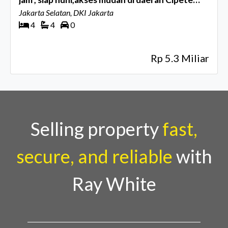
Utara
Jakarta Selatan, DKI Jakarta
4
4
0
Rp 5.3 Miliar
Selling property
fast,
secure, and reliable
with
Ray White