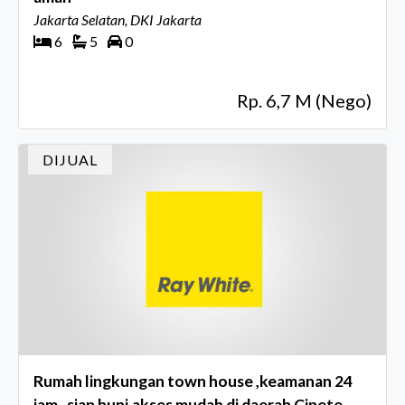
Jakarta Selatan, DKI Jakarta
6
5
0
Rp. 6,7 M (Nego)
DIJUAL
Rumah lingkungan town house ,keamanan 24
jam , siap huni,akses mudah di daerah Cipete