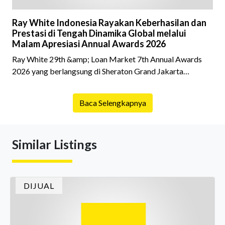
Ray White Indonesia Rayakan Keberhasilan dan
Prestasi di Tengah Dinamika Global melalui
Malam Apresiasi Annual Awards 2026
Ray White 29th &amp; Loan Market 7th Annual Awards
2026 yang berlangsung di Sheraton Grand Jakarta
Gandaria City pada 10 April 2026 sukses menjadi momen
istimewa bagi para pelaku industri properti dan keuangan.
Baca Selengkapnya
Lebih dari 400 marketing executives dan principals
berkumpul untuk merayakan pencapaian atas kerja keras
mereka sepanjang tahun. Dengan tema "Rio Carnival" yang
Similar Listings
menghidupkan suasana, acara ini dihadiri oleh Country
Director Ray White Indon
DIJUAL