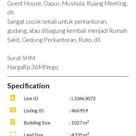
Guest House, Dapur, Mushola, Ruang Meeting,
dll.
Sangat cocok sekali untuk perkantoran,
gudang, atau dibagung kembali menjadi Rumah
Sakit, Gedung Perkantoran, Ruko, dll
Surat SHM
HargaRp.36MNego
Specification
Live ID
: L33463072
Listing ID
: 466959
2
Building Size
: 1027 m
2
Land Size
: 4335 m