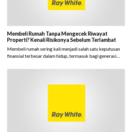
Membeli Rumah Tanpa Mengecek Riwayat
Properti? Kenali Risikonya Sebelum Terlambat
Membeli rumah sering kali menjadi salah satu keputusan
finansial terbesar dalam hidup, termasuk bagi generasi
Milenial dan Gen Z yang kini mulai aktif merencanakan
kepemilikan hunian maupun investasi properti. Namun
dalam prosesnya, tidak sedikit calon pembeli yang terlalu
fokus pada harga atau lokasi tanpa memperhatikan
riwayat properti yang akan dibeli. Padahal, memahami
latar belakang sebuah properti mulai dari status
kepemilikan hingga riwaya