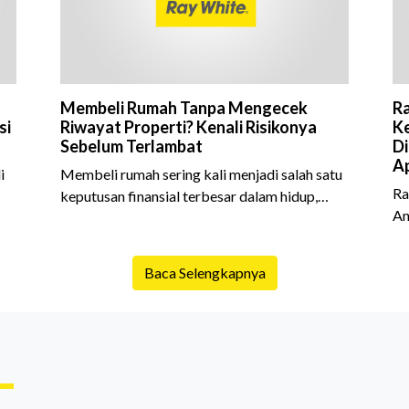
Membeli Rumah Tanpa Mengecek
Ra
si
Riwayat Properti? Kenali Risikonya
Ke
Sebelum Terlambat
Di
Ap
i
Membeli rumah sering kali menjadi salah satu
Ra
keputusan finansial terbesar dalam hidup,
An
am
termasuk bagi generasi Milenial dan Gen Z
Sh
yang kini mulai aktif merencanakan
10
e
kepemilikan hunian maupun investasi properti.
Baca Selengkapnya
is
Namun dalam prosesnya, tidak sedikit calon
da
pembeli yang terlalu fokus pada harga atau
ex
lokasi tanpa memperhatikan riwayat properti
me
yang akan dibeli. Padahal, memahami latar
me
ruh
belakang sebuah properti mulai dari status
Ca
kepemilikan hingga riwaya