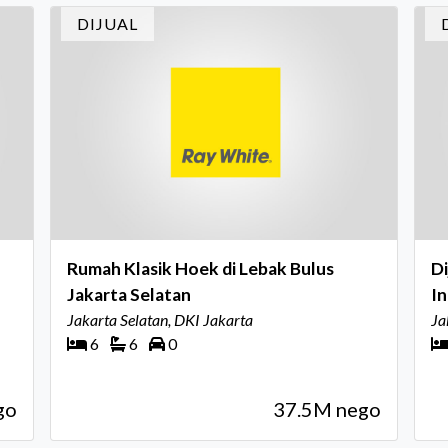
in
DIJUAL
In
Rumah Klasik Hoek di Lebak Bulus
D
Jakarta Selatan
In
Jakarta Selatan, DKI Jakarta
33
Ja
6
6
0
go
37.5M nego