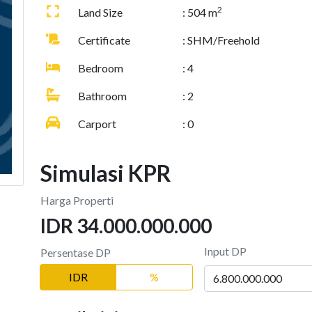
2
Land Size
: 504 m
Certificate
: SHM/Freehold
Bedroom
: 4
Bathroom
: 2
Carport
: 0
Simulasi KPR
Harga Properti
IDR 34.000.000.000
Input DP
Persentase DP
IDR
%