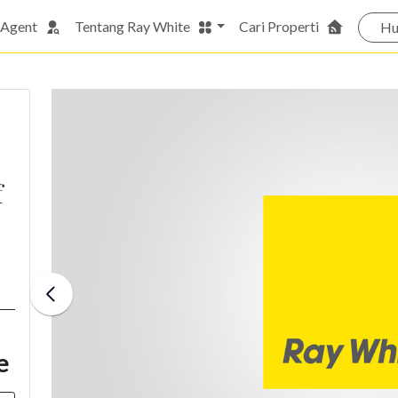
 Agent
Tentang Ray White
Cari Properti
Hu
f
e