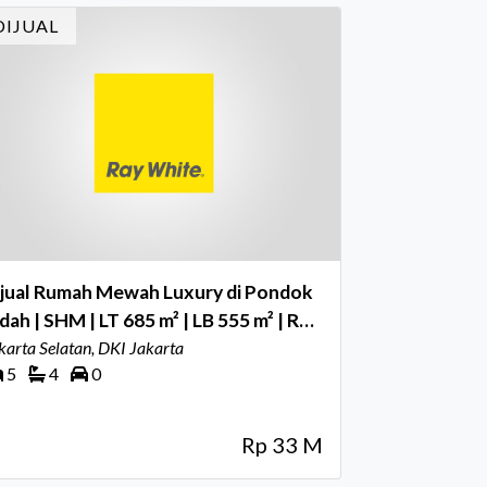
i dihadiri oleh Country Director Ray White
DIJUAL
don
ijual Rumah Mewah Luxury di Pondok
dah | SHM | LT 685 m² | LB 555 m² | Rp
 Miliar
karta Selatan, DKI Jakarta
5
4
0
Rp 33 M