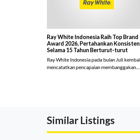
Ray White Indonesia Raih Top Brand
Award 2026, Pertahankan Konsisten
Selama 15 Tahun Berturut-turut
Ray White Indonesia pada bulan Juli kembal
mencatatkan pencapaian membanggakan
dengan meraih Top Brand Award 2026 dal
kategori Property Agent. Penghargaan ini
menjadi semakin istimewa karena Ray Whit
Indonesia berhasil mempertahankan
pencapaian tersebut selama 15 tahun
berturut-turut, sebuah bukti nyata atas
Similar Listings
konsistensi, kepercayaan masyarakat, dan
kualitas layanan yang terus dijaga oleh selu
jaringan Ray White Indonesia. Top Brand