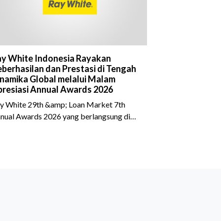
y White Indonesia Rayakan
berhasilan dan Prestasi di Tengah
namika Global melalui Malam
resiasi Annual Awards 2026
y White 29th &amp; Loan Market 7th
nual Awards 2026 yang berlangsung di
eraton Grand Jakarta Gandaria City pada
 April 2026 sukses menjadi momen
timewa bagi para pelaku industri properti
n keuangan. Lebih dari 400 marketing
ecutives dan principals berkumpul untuk
rayakan pencapaian atas kerja keras
reka sepanjang tahun. Dengan tema "Rio
rnival" yang menghidupkan suasana, acara