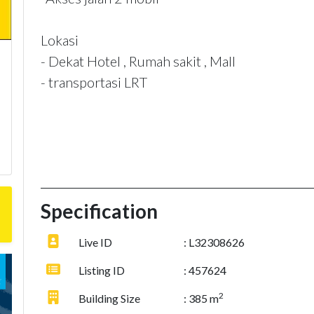
Lokasi
- Dekat Hotel , Rumah sakit , Mall
- transportasi LRT
Specification
Live ID
: L32308626
Listing ID
: 457624
2
Building Size
: 385 m