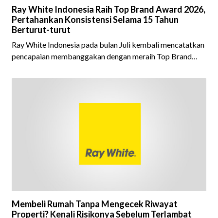
Ray White Indonesia Raih Top Brand Award 2026,
Pertahankan Konsistensi Selama 15 Tahun
Berturut-turut
Ray White Indonesia pada bulan Juli kembali mencatatkan
pencapaian membanggakan dengan meraih Top Brand
Award 2026 dalam kategori Property Agent. Penghargaan
ini menjadi semakin istimewa karena Ray White Indonesia
berhasil mempertahankan pencapaian tersebut selama 15
tahun berturut-turut, sebuah bukti nyata atas konsistensi,
kepercayaan masyarakat, dan kualitas layanan yang terus
dijaga oleh seluruh jaringan Ray White Indonesia. Top
Brand Award m
Membeli Rumah Tanpa Mengecek Riwayat
Properti? Kenali Risikonya Sebelum Terlambat