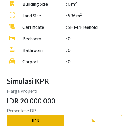
2
Building Size
: 0 m
2
Land Size
: 536 m
Certificate
: SHM/Freehold
Bedroom
: 0
Bathroom
: 0
Carport
: 0
Simulasi KPR
Harga Properti
IDR 20.000.000
Persentase DP
IDR
%