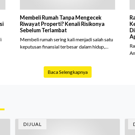
Membeli Rumah Tanpa Mengecek
Ra
si
Riwayat Properti? Kenali Risikonya
Ke
Sebelum Terlambat
Di
Ap
i
Membeli rumah sering kali menjadi salah satu
Ra
keputusan finansial terbesar dalam hidup,
An
am
termasuk bagi generasi Milenial dan Gen Z
Sh
yang kini mulai aktif merencanakan
10
e
kepemilikan hunian maupun investasi properti.
Baca Selengkapnya
is
Namun dalam prosesnya, tidak sedikit calon
da
pembeli yang terlalu fokus pada harga atau
ex
lokasi tanpa memperhatikan riwayat properti
me
yang akan dibeli. Padahal, memahami latar
me
ruh
belakang sebuah properti mulai dari status
Ca
kepemilikan hingga riwaya
in
DIJUAL
In