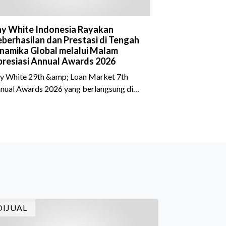
y White Indonesia Rayakan
berhasilan dan Prestasi di Tengah
namika Global melalui Malam
resiasi Annual Awards 2026
y White 29th &amp; Loan Market 7th
nual Awards 2026 yang berlangsung di
eraton Grand Jakarta Gandaria City pada
 April 2026 sukses menjadi momen
timewa bagi para pelaku industri properti
n keuangan. Lebih dari 400 marketing
ecutives dan principals berkumpul untuk
rayakan pencapaian atas kerja keras
reka sepanjang tahun. Dengan tema "Rio
rnival" yang menghidupkan suasana, acara
i dihadiri oleh Country Director Ray White
DIJUAL
don