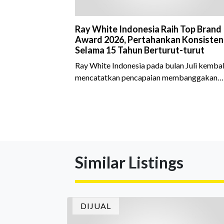
Ray White Indonesia Raih Top Brand
Award 2026, Pertahankan Konsisten
Selama 15 Tahun Berturut-turut
Ray White Indonesia pada bulan Juli kembal
mencatatkan pencapaian membanggakan
dengan meraih Top Brand Award 2026 dal
kategori Property Agent. Penghargaan ini
menjadi semakin istimewa karena Ray Whit
Indonesia berhasil mempertahankan
pencapaian tersebut selama 15 tahun
berturut-turut, sebuah bukti nyata atas
Similar Listings
konsistensi, kepercayaan masyarakat, dan
kualitas layanan yang terus dijaga oleh selu
jaringan Ray White Indonesia. Top Brand
Award m
DIJUAL