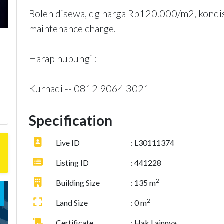
Boleh disewa, dg harga Rp120.000/m2, kondis
maintenance charge.
Harap hubungi :
Kurnadi -- 0812 9064 3021
Specification
Live ID
: L30111374
Listing ID
: 441228
2
Building Size
: 135 m
2
Land Size
: 0 m
Certificate
: Hak Lainnya