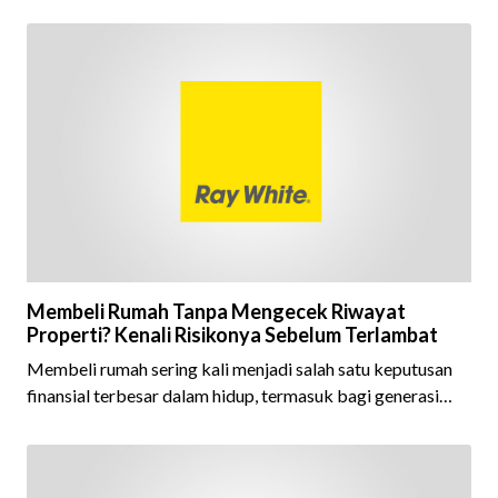
Award 2026 dalam kategori Property Agent. Penghargaan
ini menjadi semakin istimewa karena Ray White Indonesia
berhasil mempertahankan pencapaian tersebut selama 15
tahun berturut-turut, sebuah bukti nyata atas konsistensi,
kepercayaan masyarakat, dan kualitas layanan yang terus
dijaga oleh seluruh jaringan Ray White Indonesia. Top
Brand Award m
Membeli Rumah Tanpa Mengecek Riwayat
Properti? Kenali Risikonya Sebelum Terlambat
Membeli rumah sering kali menjadi salah satu keputusan
finansial terbesar dalam hidup, termasuk bagi generasi
Milenial dan Gen Z yang kini mulai aktif merencanakan
kepemilikan hunian maupun investasi properti. Namun
dalam prosesnya, tidak sedikit calon pembeli yang terlalu