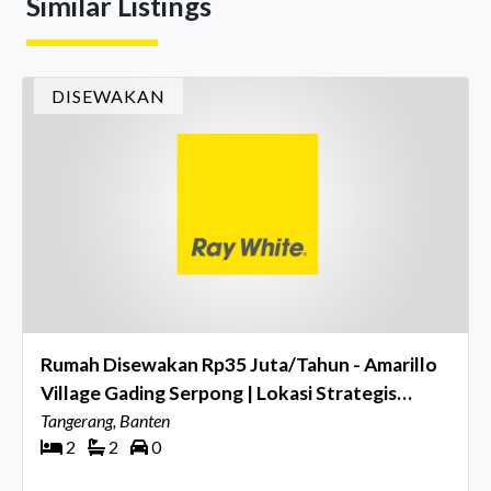
Similar Listings
menghidupkan suasana, acara ini dihadiri oleh Country
Director Ray White Indon
DISEWAKAN
Rumah Disewakan Rp35 Juta/Tahun - Amarillo
Village Gading Serpong | Lokasi Strategis
Perbatasan BSD
Tangerang, Banten
2
2
0