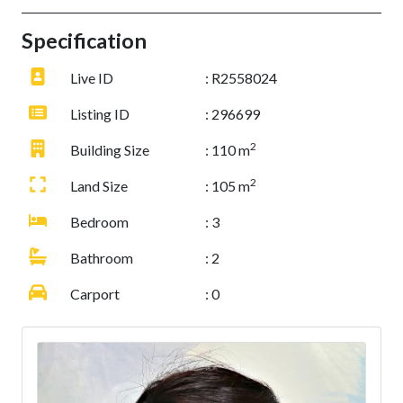
Specification
Live ID
: R2558024
Listing ID
: 296699
2
Building Size
: 110 m
2
Land Size
: 105 m
Bedroom
: 3
Bathroom
: 2
Carport
: 0