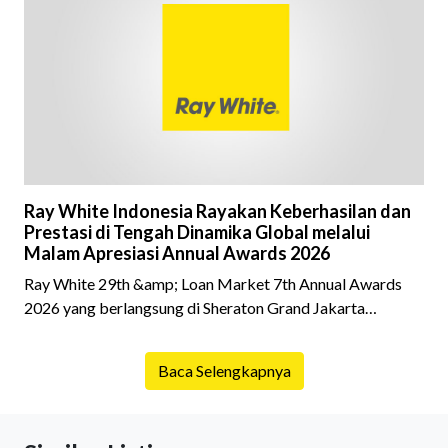
fokus pada harga atau lokasi tanpa memperhatikan
riwayat properti yang akan dibeli. Padahal, memahami
latar belakang sebuah properti mulai dari status
kepemilikan hingga riwaya
Ray White Indonesia Rayakan Keberhasilan dan
Prestasi di Tengah Dinamika Global melalui
Malam Apresiasi Annual Awards 2026
Ray White 29th &amp; Loan Market 7th Annual Awards
2026 yang berlangsung di Sheraton Grand Jakarta
Gandaria City pada 10 April 2026 sukses menjadi momen
istimewa bagi para pelaku industri properti dan keuangan.
Baca Selengkapnya
Lebih dari 400 marketing executives dan principals
berkumpul untuk merayakan pencapaian atas kerja keras
mereka sepanjang tahun. Dengan tema "Rio Carnival" yang