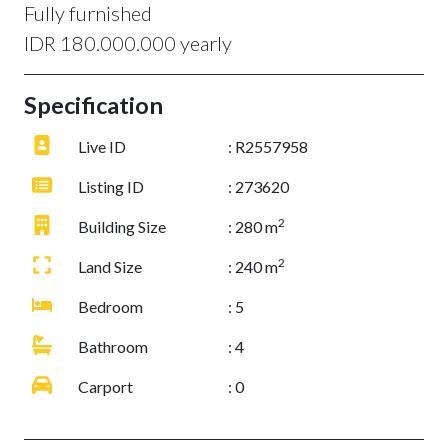
Fully furnished
IDR 180.000.000 yearly
Specification
Live ID
: R2557958
Listing ID
: 273620
2
Building Size
: 280 m
2
Land Size
: 240 m
Bedroom
: 5
Bathroom
: 4
Carport
: 0