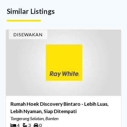
mereka sepanjang tahun. Dengan tema "Rio Carnival" yang
Similar Listings
menghidupkan suasana, acara ini dihadiri oleh Country
Director Ray White Indon
DISEWAKAN
Rumah Hoek Discovery Bintaro - Lebih Luas,
Lebih Nyaman, Siap Ditempati
Tangerang Selatan, Banten
4
3
0