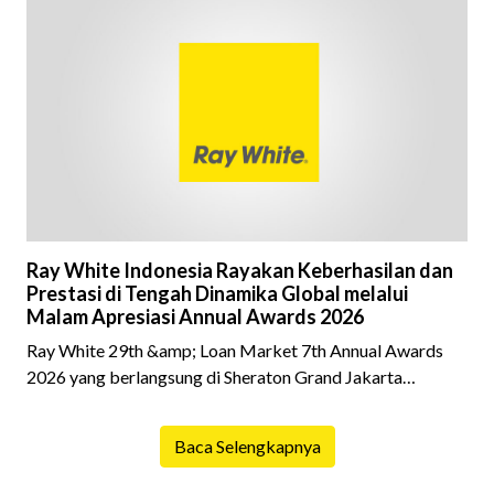
dalam prosesnya, tidak sedikit calon pembeli yang terlalu
fokus pada harga atau lokasi tanpa memperhatikan
riwayat properti yang akan dibeli. Padahal, memahami
latar belakang sebuah properti mulai dari status
kepemilikan hingga riwaya
Ray White Indonesia Rayakan Keberhasilan dan
Prestasi di Tengah Dinamika Global melalui
Malam Apresiasi Annual Awards 2026
Ray White 29th &amp; Loan Market 7th Annual Awards
2026 yang berlangsung di Sheraton Grand Jakarta
Gandaria City pada 10 April 2026 sukses menjadi momen
istimewa bagi para pelaku industri properti dan keuangan.
Baca Selengkapnya
Lebih dari 400 marketing executives dan principals
berkumpul untuk merayakan pencapaian atas kerja keras