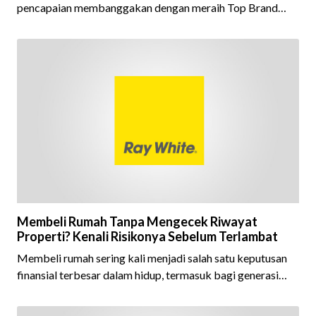
pencapaian membanggakan dengan meraih Top Brand
Award 2026 dalam kategori Property Agent. Penghargaan
ini menjadi semakin istimewa karena Ray White Indonesia
berhasil mempertahankan pencapaian tersebut selama 15
tahun berturut-turut, sebuah bukti nyata atas konsistensi,
kepercayaan masyarakat, dan kualitas layanan yang terus
dijaga oleh seluruh jaringan Ray White Indonesia. Top
Brand Award m
Membeli Rumah Tanpa Mengecek Riwayat
Properti? Kenali Risikonya Sebelum Terlambat
Membeli rumah sering kali menjadi salah satu keputusan
finansial terbesar dalam hidup, termasuk bagi generasi
Milenial dan Gen Z yang kini mulai aktif merencanakan
kepemilikan hunian maupun investasi properti. Namun