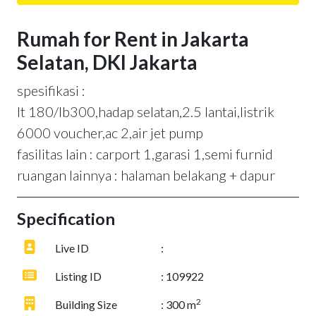
Rumah for Rent in Jakarta
Selatan, DKI Jakarta
spesifikasi :
lt 180/lb300,hadap selatan,2.5 lantai,listrik
6000 voucher,ac 2,air jet pump
fasilitas lain : carport 1,garasi 1,semi furnid
ruangan lainnya : halaman belakang + dapur
Specification
Live ID
:
Listing ID
: 109922
2
Building Size
: 300 m