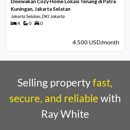
Disewakan Cozy Home Lokasi Tenang di Patra
Kuningan, Jakarta Selatan
Jakarta Selatan, DKI Jakarta
4
0
0
4.500 USD/month
Selling property
fast,
secure, and reliable
with
Ray White