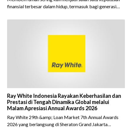
finansial terbesar dalam hidup, termasuk bagi generasi
Milenial dan Gen Z yang kini mulai aktif merencanakan
kepemilikan hunian maupun investasi properti. Namun
dalam prosesnya, tidak sedikit calon pembeli yang terlalu
fokus pada harga atau lokasi tanpa memperhatikan
riwayat properti yang akan dibeli. Padahal, memahami
latar belakang sebuah properti mulai dari status
kepemilikan hingga riwaya
Ray White Indonesia Rayakan Keberhasilan dan
Prestasi di Tengah Dinamika Global melalui
Malam Apresiasi Annual Awards 2026
Ray White 29th &amp; Loan Market 7th Annual Awards
2026 yang berlangsung di Sheraton Grand Jakarta
Gandaria City pada 10 April 2026 sukses menjadi momen