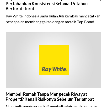
Pertahankan Konsistensi Selama 15 Tahun
Berturut-turut
Ray White Indonesia pada bulan Juli kembali mencatatkan
pencapaian membanggakan dengan meraih Top Brand
Award 2026 dalam kategori Property Agent. Penghargaan
ini menjadi semakin istimewa karena Ray White Indonesia
berhasil mempertahankan pencapaian tersebut selama 15
tahun berturut-turut, sebuah bukti nyata atas konsistensi,
kepercayaan masyarakat, dan kualitas layanan yang terus
dijaga oleh seluruh jaringan Ray White Indonesia. Top
Brand Award m
Membeli Rumah Tanpa Mengecek Riwayat
Properti? Kenali Risikonya Sebelum Terlambat
Membeli rumah sering kali menjadi salah satu keputusan