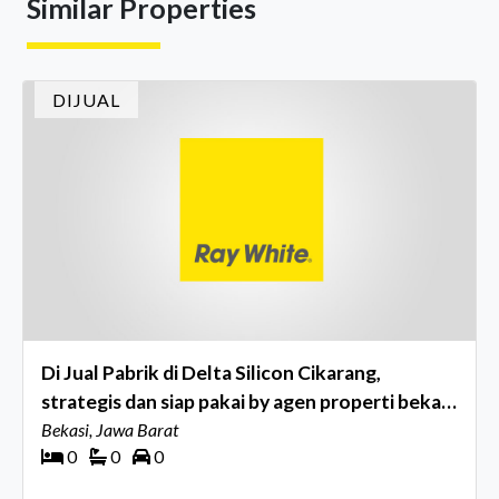
Similar Properties
DIJUAL
Di Jual Pabrik di Delta Silicon Cikarang,
strategis dan siap pakai by agen properti bekasi
ray white grand wisata
Bekasi, Jawa Barat
0
0
0