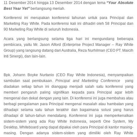
11 Desember 2014 hingga 13 Desember 2014 dengan tema
“Your Absolute
Best Year Yet”
berlangsung meriah.
Konferensi ini merupakan konferensi tahunan untuk para Principal dan
Marketing Ray White. Pada konferensi kali ini dihadiri oleh 58 Principal dan
90 Marketing Ray White di seluruh Indonesia.
Acara yang berlangsung selama tiga hari ini mengundang beberapa
pembicara, yaitu Mr. Jason Alford (Enterprise Project Manager – Ray White
Group) yang langsung datang dari Australia, Reza Nurhilman (CEO PT. Maicih
Inti Sinergi), dan lain-lain.
Bpk. Johann Boyke Nurtanio (CEO Ray White Indonesia), menyampaikan
sambutan saat pembukaan.
Principal and Marketing Conference
yang
diadakan setiap tahun ini dianggap menjadi salah satu konferensi yang
memberi pengaruh paling signifikan kepada para Principal agar lebih
mengenal dan dekat dengan yang lain. Di konferensi ini juga membahas atau
berbagi pengalaman para Principal mengenai masalah atau hambatan yang
dihadapi selama satu tahun terakhir dan bagaimana solusi yang harus
dihadapi di tahun-tahun mendatang. Konferensi ini juga memperkenalkan
sistem-sistem yang ada Ray White Indonesia, seperti One System, My
Desktop, Whiteboard yang dapat dipakai oleh para Principal di kantor masing-
masing. Dengan adanya sistem-sistem yang dimiliki oleh Ray White