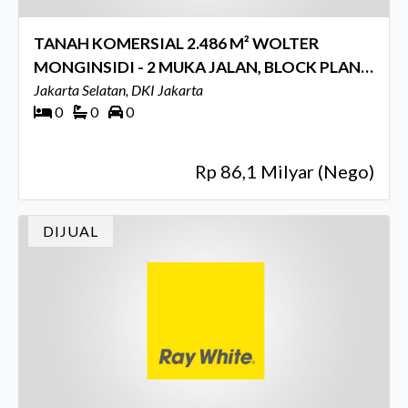
TANAH KOMERSIAL 2.486 M² WOLTER
MONGINSIDI - 2 MUKA JALAN, BLOCK PLAN
& IMB 5 LANTAI
Jakarta Selatan, DKI Jakarta
0
0
0
Rp 86,1 Milyar (Nego)
DIJUAL