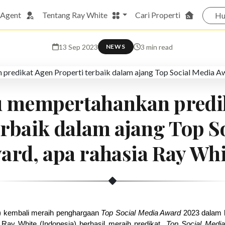
 Agent
Tentang Ray White
Cari Properti
Hu
13 Sep 2023
3 min read
NEWS
 mempertahankan predi
erbaik dalam ajang Top S
ard, apa rahasia Ray Whi
) kembali meraih penghargaan 
Top Social Media Award
 2023 dalam k
 Ray White (Indonesia) berhasil meraih predikat  
Top Social Medi