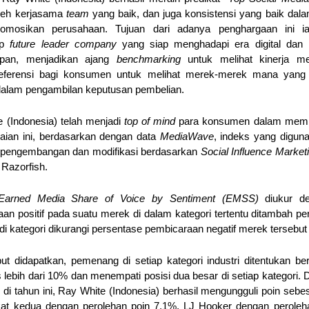
oleh kerjasama 
team
 yang baik, dan juga konsistensi yang baik dal
omosikan perusahaan. Tujuan dari adanya penghargaan ini ial
p 
future leader company 
yang siap menghadapi era digital dan
an, menjadikan ajang 
benchmarking
 untuk melihat kinerja mer
referensi bagi konsumen untuk melihat merek-merek mana yang m
alam pengambilan keputusan pembelian.
 (Indonesia) telah menjadi
 top of mind
 para konsumen dalam memili
laian ini, berdasarkan dengan data 
MediaWave
, indeks yang digun
il pengembangan dan modifikasi berdasarkan 
 Razorfish.
Earned Media Share of Voice by Sentiment (EMSS)
 diukur de
an positif pada suatu merek di dalam kategori tertentu ditambah pe
di kategori dikurangi persentase pembicaraan negatif merek tersebut d
ut didapatkan, pemenang di setiap kategori industri ditentukan be
 lebih dari 10% dan menempati posisi dua besar di setiap kategori.
di tahun ini, Ray White (Indonesia) berhasil mengungguli poin sebes
kat kedua dengan perolehan poin 7,1%, LJ Hooker dengan peroleh