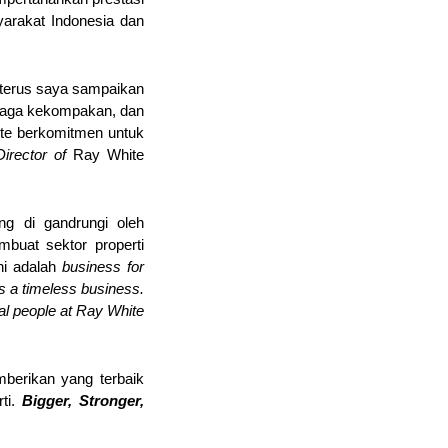
arakat Indonesia dan 
 terus saya sampaikan 
jaga kekompakan, dan 
te berkomitmen untuk 
irector of
 Ray White 
ng di gandrungi oleh 
uat sektor properti 
ni adalah 
business for 
 a timeless business. 
al people at Ray White 
berikan yang terbaik 
ti. 
Bigger, Stronger, 