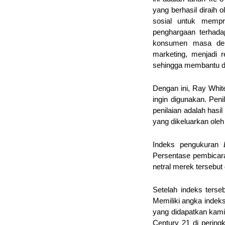
yang berhasil diraih 
sosial untuk mempr
penghargaan terhada
konsumen masa dep
marketing, menjadi 
sehingga membantu d
Dengan ini, Ray White
ingin digunakan. Peni
penilaian adalah has
yang dikeluarkan oleh
Indeks pengukuran 
Persentase pembicara
netral merek tersebut 
Setelah indeks terseb
Memiliki angka indeks
yang didapatkan kami 
Century 21 di pering