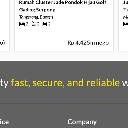
Rumah Cluster Jade Pondok Hijau Golf
Ju
Gading Serpong
T
Tangerang, Banten
C
Ma
2
2
2
o)
Rp 4,425m nego
rty
fast, secure, and reliable
w
ice
Company