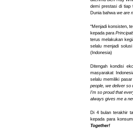
demi prestasi di tia
Dunia bahwa 
we are n
“Menjadi konsisten, t
kepada para
 Principal
terus melakukan kegi
selalu menjadi solus
(Indonesia)
Ditengah kondisi eko
masyarakat Indonesi
selalu memiliki pasar
people, we deliver so
I'm so proud that ever
always gives me a new
Di 4 bulan terakhir 
kepada para konsumen
Together!