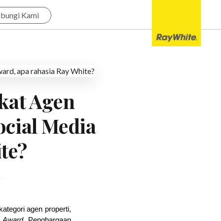
bungi Kami
kat Agen
ocial Media
te?
ategori agen properti, 
a Award
. Penghargaan 