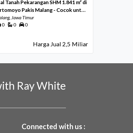
al Tanah Pekarangan SHM 1.841 m² di
irtomoyo Pakis Malang - Cocok untuk
luster
lang, Jawa Timur
0
0
0
Harga Jual 2,5 Miliar
ith Ray White
Connected with us :