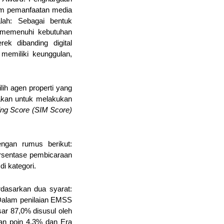
am pemanfaatan media 
ah: Sebagai bentuk 
 memenuhi kebutuhan 
ek dibanding digital 
emiliki keunggulan, 
h agen properti yang 
akan untuk melakukan 
Social Influence Marketing Score (SIM Score) 
ngan rumus berikut: 
rsentase pembicaraan 
i kategori. 
rdasarkan dua syarat: 
 Dalam penilaian EMSS 
ar 87,0% disusul oleh 
an poin 4,3% dan Era 