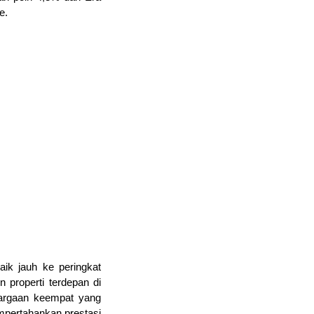
e. 
k jauh ke peringkat 
properti terdepan di 
argaan keempat yang 
mpertahankan prestasi 