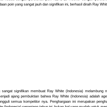
an poin yang sangat jauh dan signifikan ini, berhasil diraih Ray Whit
 sangat signifikan membuat Ray White (Indonesia) melambung nai
enjadi ajang pembuktian bahwa Ray White (Indonesia) adalah agen 
ngguli semua kompetitor nya. Penghargaan ini merupakan pengh
te (Indonesia) sepanjang tahun ini, bukan hal yang mudah untuk me