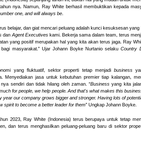
p tahun nya. Namun, Ray White berhasil membuktikan kepada masy
umber one, and will always be
.
erus belajar, dan giat mencari peluang adalah kunci kesuksesan yang
s
 dan 
Agent Executives
 kami. Bekerja sama dalam team, terus men
atan yang positif merupakan hal yang kita akan terus jaga. Ray Whi
i bagi masyarakat.” Ujar Johann Boyke Nurtanio selaku 
Country D
nomi yang fluktuatif, sektor properti tetap menjadi 
business 
ya
a. Menyediakan jasa untuk kebutuhan premier tiap kalangan, memb
 nya sendiri dan tidak hilang oleh zaman. “
Business
 yang kita jala
 much for people, we help people. And that's what makes this business
y year our company grows bigger and stronger. Having lots of potenti
 spirit to become a better leader for them
” Ungkap Johann Boyke. 
tahun 2023, Ray White (Indonesia) terus berupaya untuk tetap mem
, dan terus menghasilkan peluang-peluang baru di sektor proper