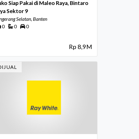
ko Siap Pakai di Maleo Raya, Bintaro
ya Sektor 9
ngerang Selatan, Banten
0
0
0
Rp 8,9M
DIJUAL