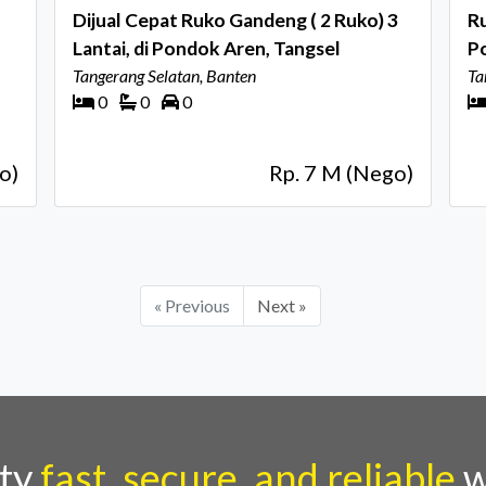
Dijual Cepat Ruko Gandeng ( 2 Ruko) 3
Ru
Lantai, di Pondok Aren, Tangsel
P
Tangerang Selatan, Banten
Ta
0
0
0
o)
Rp. 7 M (Nego)
« Previous
Next »
rty
fast, secure, and reliable
w