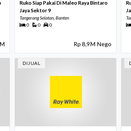
o
Ruko Siap Pakai Di Maleo Raya Bintaro
Ru
Jaya Sektor 9
Ja
Tangerang Selatan, Banten
Ta
0
0
0
9M
Rp 8,9M Nego
DIJUAL