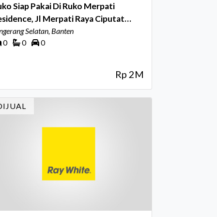
ko Siap Pakai Di Ruko Merpati
sidence, Jl Merpati Raya Ciputat
angerang Selatan
ngerang Selatan, Banten
0
0
0
Rp 2M
DIJUAL