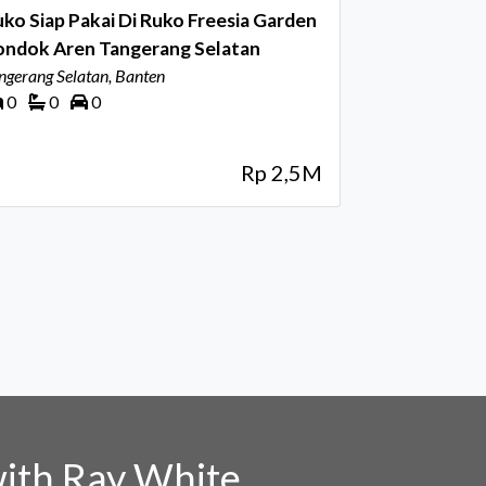
ko Siap Pakai Di Ruko Freesia Garden
ondok Aren Tangerang Selatan
ngerang Selatan, Banten
0
0
0
Rp 2,5M
ith Ray White