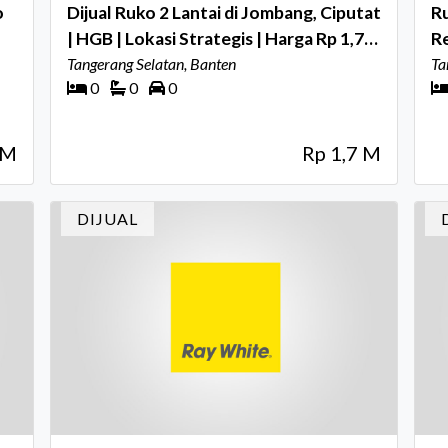
o
Dijual Ruko 2 Lantai di Jombang, Ciputat
Ru
| HGB | Lokasi Strategis | Harga Rp 1,7
Re
Miliar
Tangerang Selatan, Banten
T
Ta
0
0
0
9M
Rp 1,7 M
DIJUAL