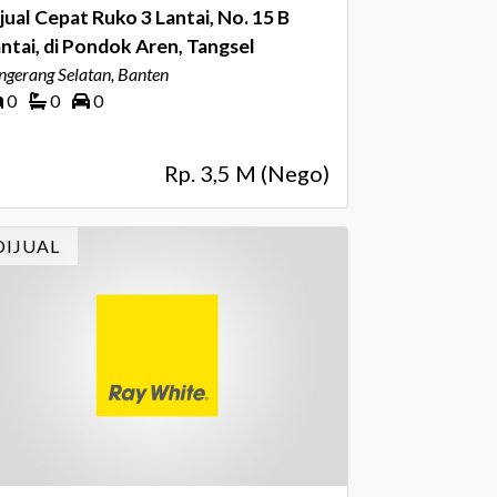
al Cepat Ruko 3 Lantai, No. 15 B
ntai, di Pondok Aren, Tangsel
ngerang Selatan, Banten
0
0
0
Rp. 3,5 M (Nego)
DIJUAL