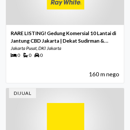
RARE LISTING! Gedung Komersial 10 Lantai di
Jantung CBD Jakarta | Dekat Sudirman &
Bundaran HI | LT 689 m² LB 3.388 m²
Jakarta Pusat, DKI Jakarta
0
0
0
160 m nego
DIJUAL