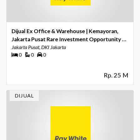
Dijual Ex Office & Warehouse | Kemayoran,
Jakarta Pusat Rare Investment Opportunity di
Kawasan Bisnis Strategis Jakarta
Jakarta Pusat, DKI Jakarta
0
0
0
Rp. 25 M
DIJUAL