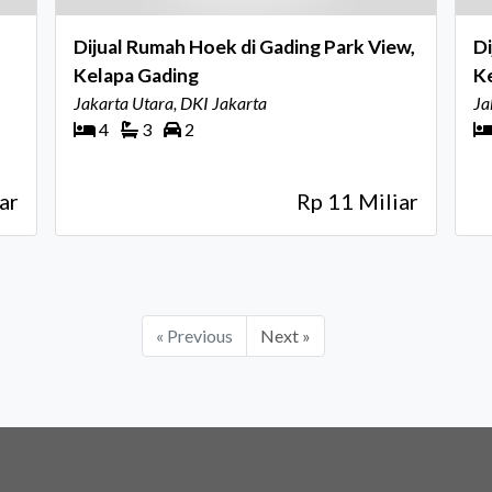
Dijual Rumah Hoek di Gading Park View,
Di
Kelapa Gading
Ke
Jakarta Utara, DKI Jakarta
M
Ja
4
3
2
ar
Rp 11 Miliar
« Previous
Next »