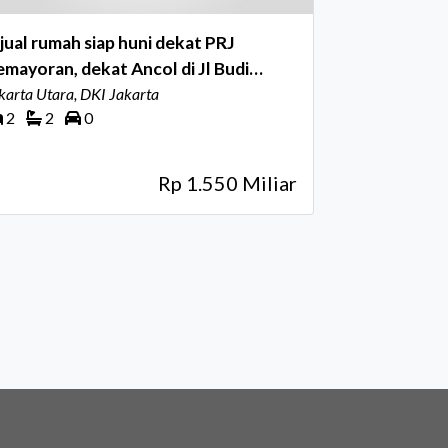
jual rumah siap huni dekat PRJ
mayoran, dekat Ancol di Jl Budi
ulia, Pademangan
karta Utara, DKI Jakarta
2
2
0
Rp 1.550 Miliar