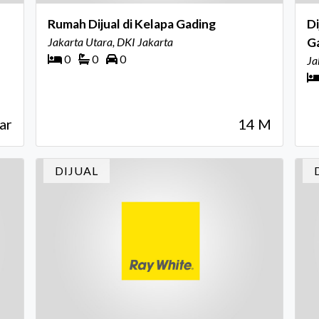
Rumah Dijual di Kelapa Gading
Di
Jakarta Utara, DKI Jakarta
G
0
0
0
Ja
ar
14 M
DIJUAL