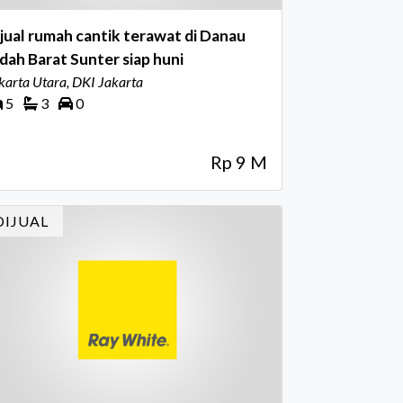
jual rumah cantik terawat di Danau
dah Barat Sunter siap huni
karta Utara, DKI Jakarta
5
3
0
Rp 9 M
DIJUAL