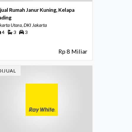
jual Rumah Janur Kuning, Kelapa
ading
karta Utara, DKI Jakarta
4
3
3
Rp 8 Miliar
DIJUAL