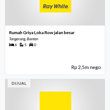
Rumah Griya Loka Row jalan besar
Tangerang, Banten
6
5
0
Rp 2,5m nego
DIJUAL