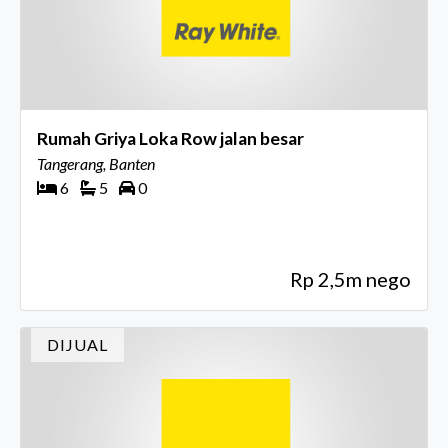
Rumah Griya Loka Row jalan besar
Tangerang, Banten
6
5
0
Rp 2,5m nego
DIJUAL