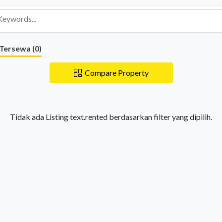
Tersewa (
0
)
Compare Property
Tidak ada Listing text.rented berdasarkan filter yang dipilih.