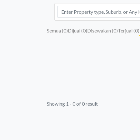
Semua (
0
)
Dijual (
0
)
Disewakan (
0
)
Terjual (
0
)
Showing 1 - 0 of 0 result