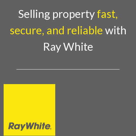
menghidupkan suasana, acara ini dihadiri oleh
Country Director Ray White Indon
Selling property
fast,
secure, and reliable
with
Ray White