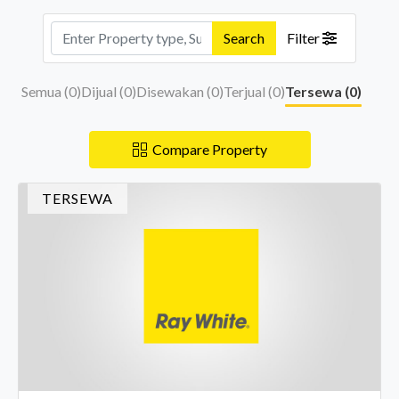
Search
Filter
Semua (
0
)
Dijual (
0
)
Disewakan (
0
)
Terjual (
0
)
Tersewa (
0
)
Compare Property
TERSEWA