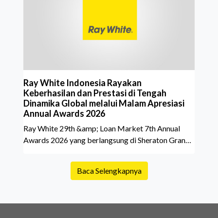
yang akan dibeli. Padahal, memahami latar
belakang sebuah properti mulai dari status
kepemilikan hingga riwaya
Ray White Indonesia Rayakan
Keberhasilan dan Prestasi di Tengah
Dinamika Global melalui Malam Apresiasi
Annual Awards 2026
Ray White 29th &amp; Loan Market 7th Annual
Awards 2026 yang berlangsung di Sheraton Grand
Jakarta Gandaria City pada 10 April 2026 sukses
menjadi momen istimewa bagi para pelaku industri
Baca Selengkapnya
properti dan keuangan. Lebih dari 400 marketing
executives dan principals berkumpul untuk
merayakan pencapaian atas kerja keras mereka
sepanjang tahun. Dengan tema "Rio Carnival" yang