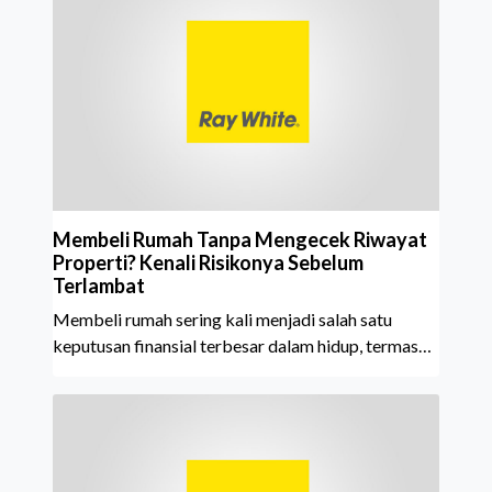
mempertahankan pencapaian tersebut selama 15
tahun berturut-turut, sebuah bukti nyata atas
konsistensi, kepercayaan masyarakat, dan kualitas
layanan yang terus dijaga oleh seluruh jaringan Ray
White Indonesia. Top Brand Award m
Membeli Rumah Tanpa Mengecek Riwayat
Properti? Kenali Risikonya Sebelum
Terlambat
Membeli rumah sering kali menjadi salah satu
keputusan finansial terbesar dalam hidup, termasuk
bagi generasi Milenial dan Gen Z yang kini mulai
aktif merencanakan kepemilikan hunian maupun
investasi properti. Namun dalam prosesnya, tidak
sedikit calon pembeli yang terlalu fokus pada harga
atau lokasi tanpa memperhatikan riwayat properti