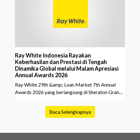
yang akan dibeli. Padahal, memahami latar
belakang sebuah properti mulai dari status
kepemilikan hingga riwaya
Ray White Indonesia Rayakan
Keberhasilan dan Prestasi di Tengah
Dinamika Global melalui Malam Apresiasi
Annual Awards 2026
Ray White 29th &amp; Loan Market 7th Annual
Awards 2026 yang berlangsung di Sheraton Grand
Jakarta Gandaria City pada 10 April 2026 sukses
menjadi momen istimewa bagi para pelaku industri
Baca Selengkapnya
properti dan keuangan. Lebih dari 400 marketing
executives dan principals berkumpul untuk
merayakan pencapaian atas kerja keras mereka
sepanjang tahun. Dengan tema "Rio Carnival" yang