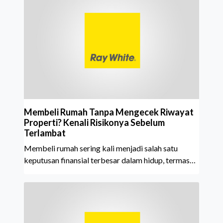
mempertahankan pencapaian tersebut selama 15
tahun berturut-turut, sebuah bukti nyata atas
konsistensi, kepercayaan masyarakat, dan kualitas
layanan yang terus dijaga oleh seluruh jaringan Ray
White Indonesia. Top Brand Award m
Membeli Rumah Tanpa Mengecek Riwayat
Properti? Kenali Risikonya Sebelum
Terlambat
Membeli rumah sering kali menjadi salah satu
keputusan finansial terbesar dalam hidup, termasuk
bagi generasi Milenial dan Gen Z yang kini mulai
aktif merencanakan kepemilikan hunian maupun
investasi properti. Namun dalam prosesnya, tidak
sedikit calon pembeli yang terlalu fokus pada harga
atau lokasi tanpa memperhatikan riwayat properti