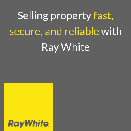
menghidupkan suasana, acara ini dihadiri oleh
Country Director Ray White Indon
Selling property
fast,
secure, and reliable
with
Ray White