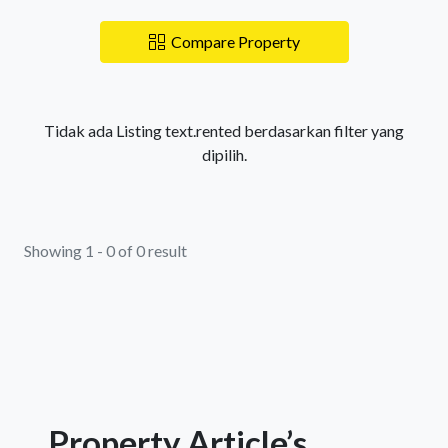
Compare Property
Tidak ada Listing text.rented berdasarkan filter yang
dipilih.
Showing 1 - 0 of 0 result
Property Article’s