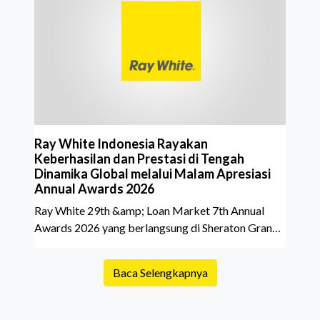
atau lokasi tanpa memperhatikan riwayat properti
yang akan dibeli. Padahal, memahami latar
belakang sebuah properti mulai dari status
kepemilikan hingga riwaya
Ray White Indonesia Rayakan
Keberhasilan dan Prestasi di Tengah
Dinamika Global melalui Malam Apresiasi
Annual Awards 2026
Ray White 29th &amp; Loan Market 7th Annual
Awards 2026 yang berlangsung di Sheraton Grand
Jakarta Gandaria City pada 10 April 2026 sukses
menjadi momen istimewa bagi para pelaku industri
Baca Selengkapnya
properti dan keuangan. Lebih dari 400 marketing
executives dan principals berkumpul untuk
merayakan pencapaian atas kerja keras mereka