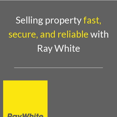
sepanjang tahun. Dengan tema "Rio Carnival" yang
menghidupkan suasana, acara ini dihadiri oleh
Country Director Ray White Indon
Selling property
fast,
secure, and reliable
with
Ray White