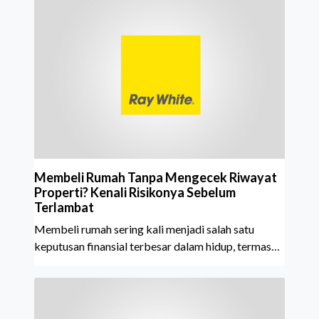
istimewa karena Ray White Indonesia berhasil
mempertahankan pencapaian tersebut selama 15
tahun berturut-turut, sebuah bukti nyata atas
konsistensi, kepercayaan masyarakat, dan kualitas
layanan yang terus dijaga oleh seluruh jaringan Ray
White Indonesia. Top Brand Award m
Membeli Rumah Tanpa Mengecek Riwayat
Properti? Kenali Risikonya Sebelum
Terlambat
Membeli rumah sering kali menjadi salah satu
keputusan finansial terbesar dalam hidup, termasuk
bagi generasi Milenial dan Gen Z yang kini mulai
aktif merencanakan kepemilikan hunian maupun
investasi properti. Namun dalam prosesnya, tidak
sedikit calon pembeli yang terlalu fokus pada harga