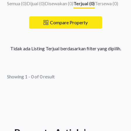
Semua (
0
)
Dijual (
0
)
Disewakan (
0
)
Terjual (
0
)
Tersewa (
0
)
Compare Property
Tidak ada Listing Terjual berdasarkan filter yang dipilih.
Showing 1 - 0 of 0 result