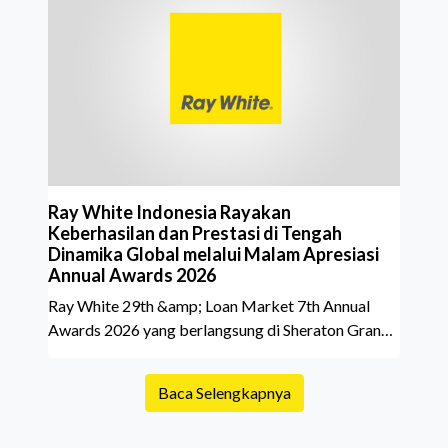
sedikit calon pembeli yang terlalu fokus pada harga
atau lokasi tanpa memperhatikan riwayat properti
yang akan dibeli. Padahal, memahami latar
belakang sebuah properti mulai dari status
kepemilikan hingga riwaya
Ray White Indonesia Rayakan
Keberhasilan dan Prestasi di Tengah
Dinamika Global melalui Malam Apresiasi
Annual Awards 2026
Ray White 29th &amp; Loan Market 7th Annual
Awards 2026 yang berlangsung di Sheraton Grand
Jakarta Gandaria City pada 10 April 2026 sukses
menjadi momen istimewa bagi para pelaku industri
Baca Selengkapnya
properti dan keuangan. Lebih dari 400 marketing
executives dan principals berkumpul untuk