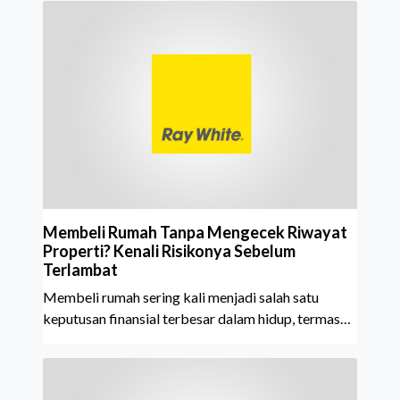
Property Agent. Penghargaan ini menjadi semakin
istimewa karena Ray White Indonesia berhasil
mempertahankan pencapaian tersebut selama 15
tahun berturut-turut, sebuah bukti nyata atas
konsistensi, kepercayaan masyarakat, dan kualitas
layanan yang terus dijaga oleh seluruh jaringan Ray
White Indonesia. Top Brand Award m
Membeli Rumah Tanpa Mengecek Riwayat
Properti? Kenali Risikonya Sebelum
Terlambat
Membeli rumah sering kali menjadi salah satu
keputusan finansial terbesar dalam hidup, termasuk
bagi generasi Milenial dan Gen Z yang kini mulai
aktif merencanakan kepemilikan hunian maupun
investasi properti. Namun dalam prosesnya, tidak