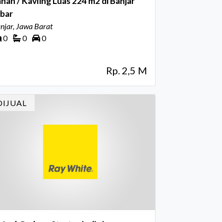
nah / Kavling Luas 224 m2 di Banjar
abar
njar, Jawa Barat
0
0
0
Rp. 2,5 M
DIJUAL