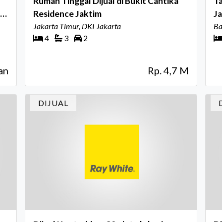
Rumah Tinggal Dijual di Bukit Cantika
Ta
ng
Residence Jaktim
J
Jakarta Timur, DKI Jakarta
Ba
4
3
2
lan
Rp. 4,7 M
DIJUAL