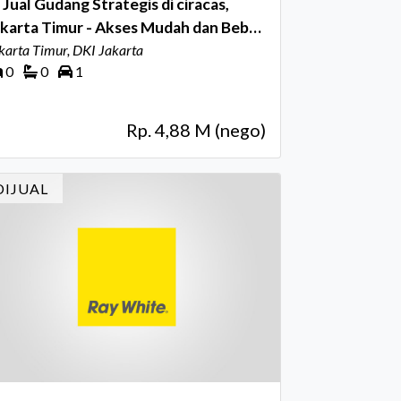
 Jual Gudang Strategis di ciracas,
karta Timur - Akses Mudah dan Bebas
njir
karta Timur, DKI Jakarta
0
0
1
Rp. 4,88 M (nego)
DIJUAL