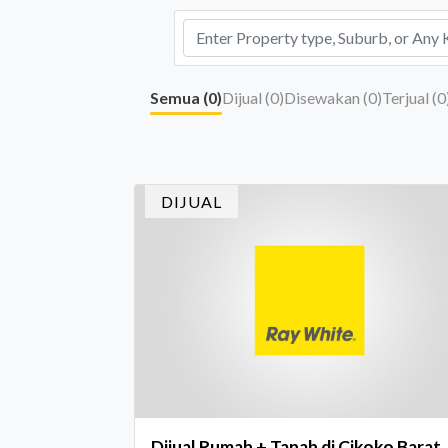
Semua (
0
)
Dijual (
0
)
Disewakan (
0
)
Terjual (
0
DIJUAL
Dijual Rumah + Tanah di Cikoko Barat,