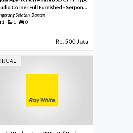
udio Corner Full Furnished - Serpong
angsel
ngerang Selatan, Banten
1
1
0
Rp. 500 Juta
DIJUAL