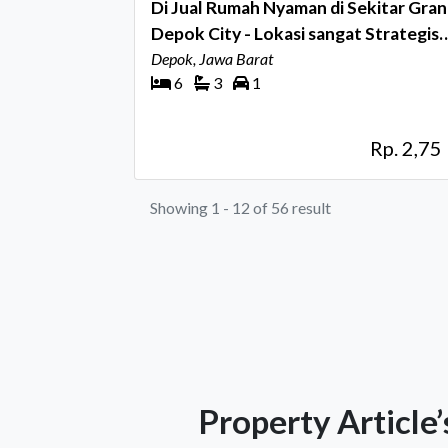
Di Jual Rumah Nyaman di Sekitar Gra
Depok City - Lokasi sangat Strategis
dan Bebas banjir
Depok, Jawa Barat
6
3
1
Rp. 2,75
Showing 1 - 12 of 56 result
Property Article’