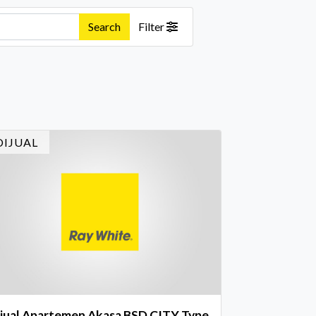
Search
Filter
DIJUAL
ijual Apartemen Akasa BSD CITY Type