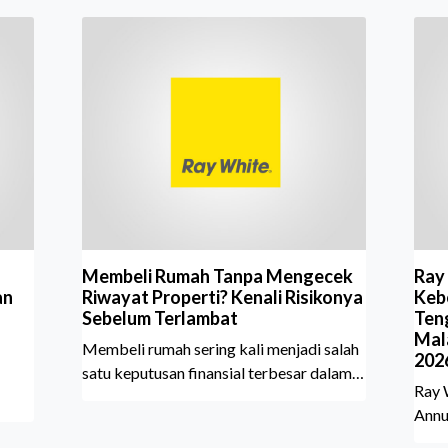
Membeli Rumah Tanpa Mengecek
Ray
an
Riwayat Properti? Kenali Risikonya
Kebe
Sebelum Terlambat
Ten
Mal
Membeli rumah sering kali menjadi salah
202
satu keputusan finansial terbesar dalam
Ray 
hidup, termasuk bagi generasi Milenial
Annu
dan Gen Z yang kini mulai aktif
Sher
merencanakan kepemilikan hunian