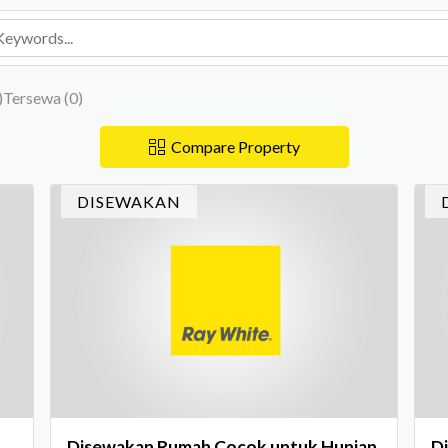
)
Tersewa (
0
)
Compare Property
DISEWAKAN
Disewakan Rumah Cocok untuk Hunian
D