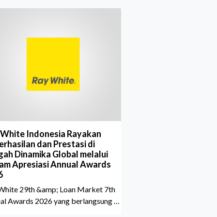
 White Indonesia Rayakan
rhasilan dan Prestasi di
gah Dinamika Global melalui
am Apresiasi Annual Awards
6
White 29th &amp; Loan Market 7th
al Awards 2026 yang berlangsung di
aton Grand Jakarta Gandaria City