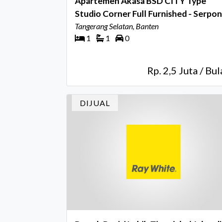
Apartemen Akasa BSD CITY Type
Studio Corner Full Furnished - Serpo
Tangsel
Tangerang Selatan, Banten
1
1
0
Rp. 2,5 Juta / Bu
DIJUAL