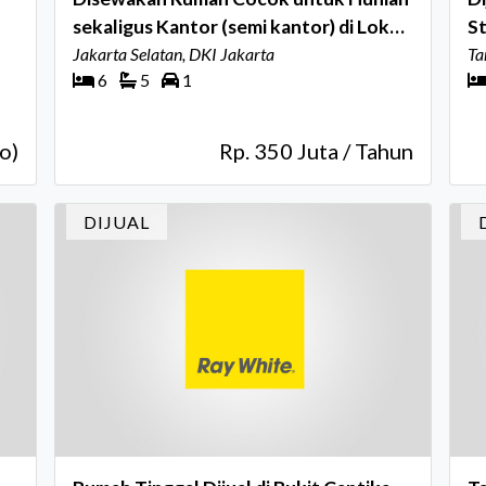
sekaligus Kantor (semi kantor) di Lokasi
St
Premium Tebet Jaksel
Jakarta Selatan, DKI Jakarta
T
Ta
6
5
1
o)
Rp. 350 Juta / Tahun
DIJUAL