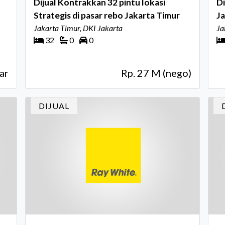
Dijual Kontrakkan 32 pintu lokasi
Di
Strategis di pasar rebo Jakarta Timur
Ja
Jakarta Timur, DKI Jakarta
ba
Ja
32
0
0
ar
Rp. 27 M (nego)
DIJUAL