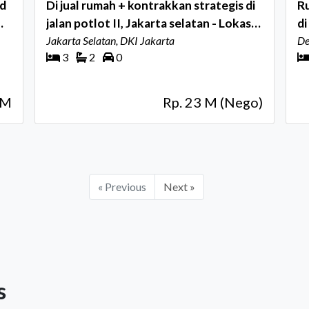
nd
Di jual rumah + kontrakkan strategis di
Ru
jalan potlot II, Jakarta selatan - Lokasi
di
premium dan nilai investasi tinggi
Jakarta Selatan, DKI Jakarta
De
3
2
0
 M
Rp. 23 M (Nego)
« Previous
Next »
s