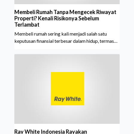
Membeli Rumah Tanpa Mengecek Riwayat
Properti? Kenali Risikonya Sebelum
Terlambat
Membeli rumah sering kali menjadi salah satu
keputusan finansial terbesar dalam hidup, termasuk
bagi generasi Milenial dan Gen Z yang kini mulai
aktif merencanakan kepemilikan hunian maupun
investasi properti. Namun dalam prosesnya, tidak
sedikit calon pembeli yang terlalu fokus pada harga
atau lokasi tanpa memperhatikan riwayat properti
yang akan dibeli. Padahal, memahami latar
belakang sebuah properti mulai dari status
kepemilikan hingga riwaya
Ray White Indonesia Rayakan