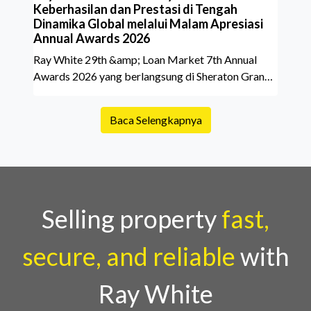
Keberhasilan dan Prestasi di Tengah
Dinamika Global melalui Malam Apresiasi
Annual Awards 2026
Ray White 29th &amp; Loan Market 7th Annual
Awards 2026 yang berlangsung di Sheraton Grand
Jakarta Gandaria City pada 10 April 2026 sukses
menjadi momen istimewa bagi para pelaku industri
Baca Selengkapnya
properti dan keuangan. Lebih dari 400 marketing
executives dan principals berkumpul untuk
merayakan pencapaian atas kerja keras mereka
sepanjang tahun. Dengan tema "Rio Carnival" yang
menghidupkan suasana, acara ini dihadiri oleh
Country Director Ray White Indon
Selling property
fast,
secure, and reliable
with
Ray White