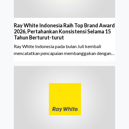
Ray White Indonesia Raih Top Brand Award
2026, Pertahankan Konsistensi Selama 15
Tahun Berturut-turut
Ray White Indonesia pada bulan Juli kembali
mencatatkan pencapaian membanggakan dengan
meraih Top Brand Award 2026 dalam kategori
Property Agent. Penghargaan ini menjadi semakin
istimewa karena Ray White Indonesia berhasil
mempertahankan pencapaian tersebut selama 15
tahun berturut-turut, sebuah bukti nyata atas
konsistensi, kepercayaan masyarakat, dan kualitas
layanan yang terus dijaga oleh seluruh jaringan Ray
White Indonesia. Top Brand Award m