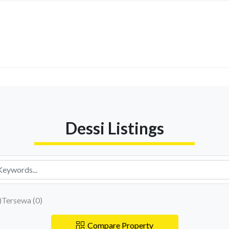
Dessi Listings
)
Tersewa (
0
)
Compare Property