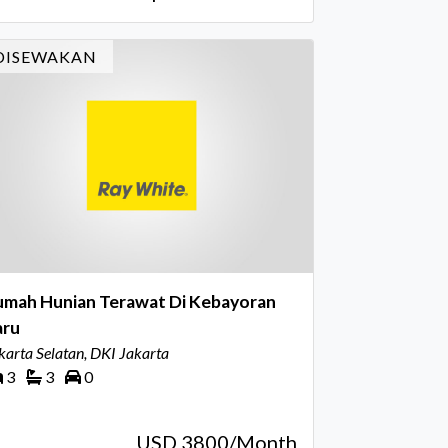
DISEWAKAN
umah Hunian Terawat Di Kebayoran
aru
karta Selatan, DKI Jakarta
3
3
0
USD 3800/Month