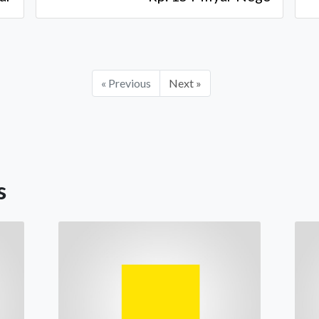
« Previous
Next »
s