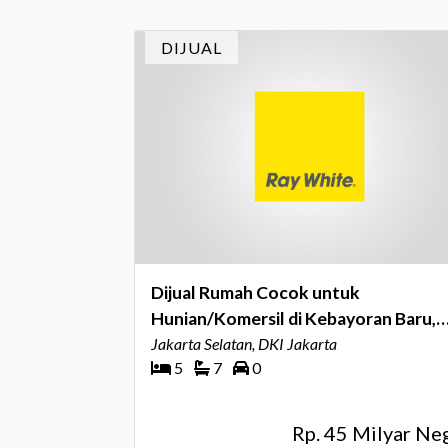
DIJUAL
Dijual Rumah Cocok untuk
Hunian/Komersil di Kebayoran Baru,
Jakarta Selatan
Jakarta Selatan, DKI Jakarta
5
7
0
Rp. 45 Milyar Ne