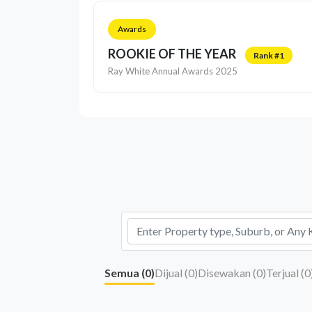
Awards
ROOKIE OF THE YEAR
Rank #1
Ray White Annual Awards 2025
Semua (
0
)
Dijual (
0
)
Disewakan (
0
)
Terjual (
0