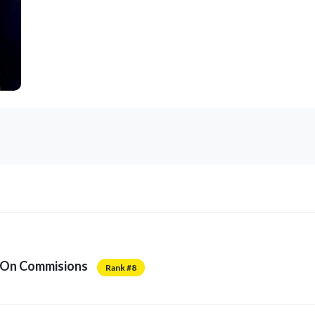
d On Commisions
Rank #8