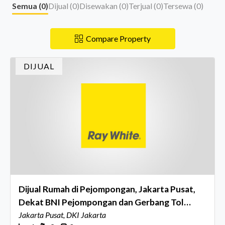
Semua (
0
)
Dijual (
0
)
Disewakan (
0
)
Terjual (
0
)
Tersewa (
0
)
Compare Property
DIJUAL
Dijual Rumah di Pejompongan, Jakarta Pusat,
Dekat BNI Pejompongan dan Gerbang Tol
Pejompongan
Jakarta Pusat, DKI Jakarta