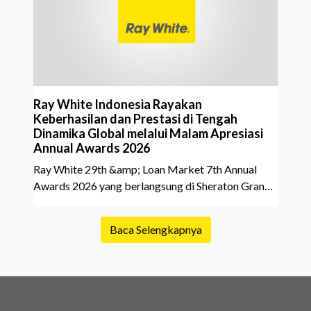
belakang sebuah properti mulai dari status
kepemilikan hingga riwaya
Ray White Indonesia Rayakan
Keberhasilan dan Prestasi di Tengah
Dinamika Global melalui Malam Apresiasi
Annual Awards 2026
Ray White 29th &amp; Loan Market 7th Annual
Awards 2026 yang berlangsung di Sheraton Grand
Jakarta Gandaria City pada 10 April 2026 sukses
menjadi momen istimewa bagi para pelaku industri
Baca Selengkapnya
properti dan keuangan. Lebih dari 400 marketing
executives dan principals berkumpul untuk
merayakan pencapaian atas kerja keras mereka
sepanjang tahun. Dengan tema "Rio Carnival" yang
menghidupkan suasana, acara ini dihadiri oleh