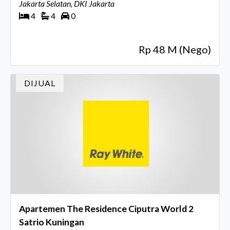
Kolam Renang dan Lift
Jakarta Selatan, DKI Jakarta
4
4
0
Rp 48 M (Nego)
DIJUAL
Apartemen The Residence Ciputra World 2
Satrio Kuningan