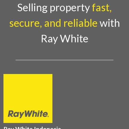
Country Director Ray White Indon
Selling property
fast,
secure, and reliable
with
Ray White
Ray White Indonesia