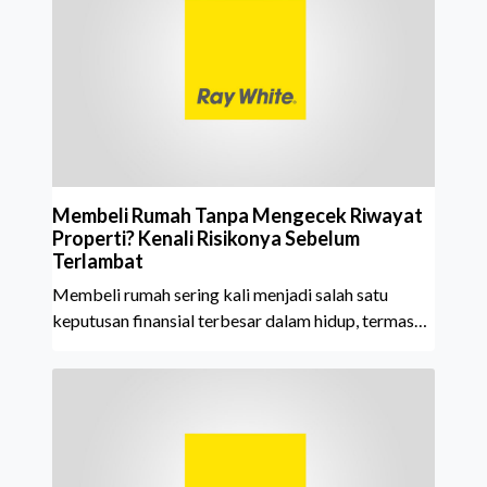
tahun berturut-turut, sebuah bukti nyata atas
konsistensi, kepercayaan masyarakat, dan kualitas
layanan yang terus dijaga oleh seluruh jaringan Ray
White Indonesia. Top Brand Award m
Membeli Rumah Tanpa Mengecek Riwayat
Properti? Kenali Risikonya Sebelum
Terlambat
Membeli rumah sering kali menjadi salah satu
keputusan finansial terbesar dalam hidup, termasuk
bagi generasi Milenial dan Gen Z yang kini mulai
aktif merencanakan kepemilikan hunian maupun
investasi properti. Namun dalam prosesnya, tidak
sedikit calon pembeli yang terlalu fokus pada harga
atau lokasi tanpa memperhatikan riwayat properti
yang akan dibeli. Padahal, memahami latar