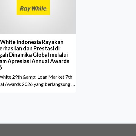
 White Indonesia Rayakan
rhasilan dan Prestasi di
gah Dinamika Global melalui
am Apresiasi Annual Awards
6
White 29th &amp; Loan Market 7th
al Awards 2026 yang berlangsung di
aton Grand Jakarta Gandaria City
 10 April 2026 sukses menjadi
n istimewa bagi para pelaku
tri properti dan keuangan. Lebih dari
marketing executives dan principals
umpul untuk merayakan pencapaian
 kerja keras mereka sepanjang tahun.