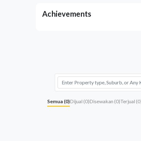
Achievements
Semua (
0
)
Dijual (
0
)
Disewakan (
0
)
Terjual (
0