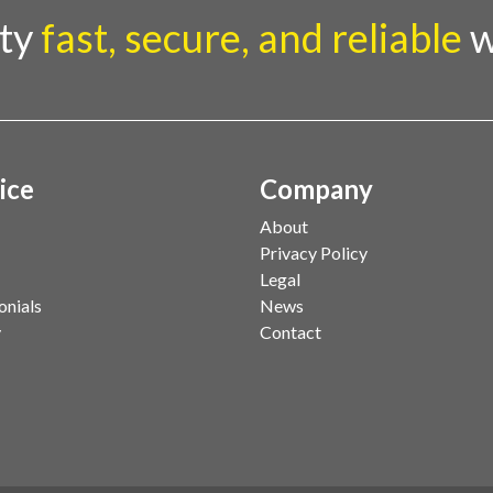
latar belakang sebuah properti mulai dari
Deng
rty
fast, secure, and reliable
w
a
status kepemilikan hingga riwaya
meng
oleh
ice
Company
About
Privacy Policy
Legal
onials
News
y
Contact