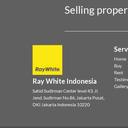
Selling prope
dan kualitas layanan yang terus dijag
oleh seluruh jaringan Ray White
Indonesia. Top Brand Award m
Serv
Home
Buy
Rent
Testim
Ray White Indonesia
Galler
Sahid Sudirman Center level 43. Jl.
Jend. Sudirman No.86, Jakarta Pusat,
DKI Jakarta Indonesia 10220