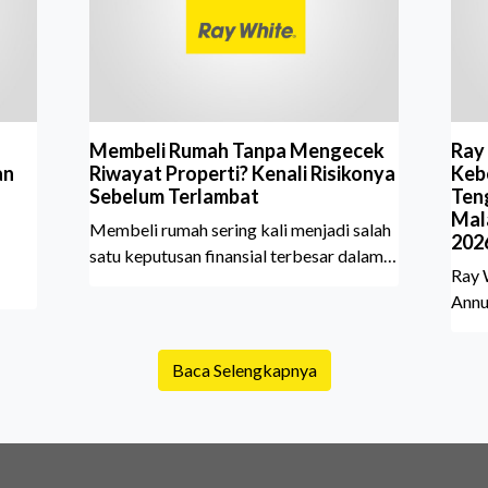
Membeli Rumah Tanpa Mengecek
Ray
an
Riwayat Properti? Kenali Risikonya
Kebe
Sebelum Terlambat
Ten
Mal
Membeli rumah sering kali menjadi salah
202
satu keputusan finansial terbesar dalam
Ray 
hidup, termasuk bagi generasi Milenial
Annu
dan Gen Z yang kini mulai aktif
Sher
merencanakan kepemilikan hunian
pada
njadi
maupun investasi properti. Namun dalam
Baca Selengkapnya
mome
prosesnya, tidak sedikit calon pembeli
indus
yang terlalu fokus pada harga atau lokasi
400 
n
tanpa memperhatikan riwayat properti
berk
tas
yang akan dibeli. Padahal, memahami
atas
t,