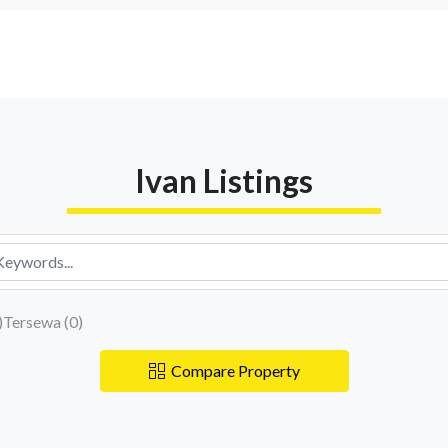
Ivan Listings
)
Tersewa (
0
)
Compare Property