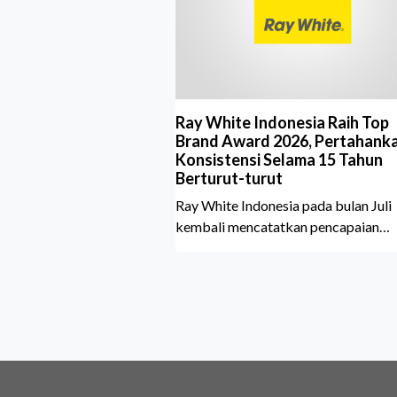
Ray White Indonesia Raih Top
Brand Award 2026, Pertahank
Konsistensi Selama 15 Tahun
Berturut-turut
Ray White Indonesia pada bulan Juli
kembali mencatatkan pencapaian
membanggakan dengan meraih Top
Brand Award 2026 dalam kategori
Property Agent. Penghargaan ini me
semakin istimewa karena Ray White
Indonesia berhasil mempertahankan
pencapaian tersebut selama 15 tahu
berturut-turut, sebuah bukti nyata a
konsistensi, kepercayaan masyaraka