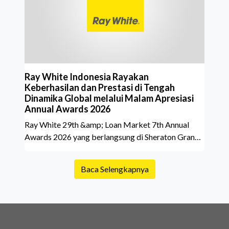
belakang sebuah properti mulai dari status
kepemilikan hingga riwaya
Ray White Indonesia Rayakan
Keberhasilan dan Prestasi di Tengah
Dinamika Global melalui Malam Apresiasi
Annual Awards 2026
Ray White 29th &amp; Loan Market 7th Annual
Awards 2026 yang berlangsung di Sheraton Grand
Jakarta Gandaria City pada 10 April 2026 sukses
menjadi momen istimewa bagi para pelaku industri
Baca Selengkapnya
properti dan keuangan. Lebih dari 400 marketing
executives dan principals berkumpul untuk
merayakan pencapaian atas kerja keras mereka
sepanjang tahun. Dengan tema "Rio Carnival" yang
menghidupkan suasana, acara ini dihadiri oleh