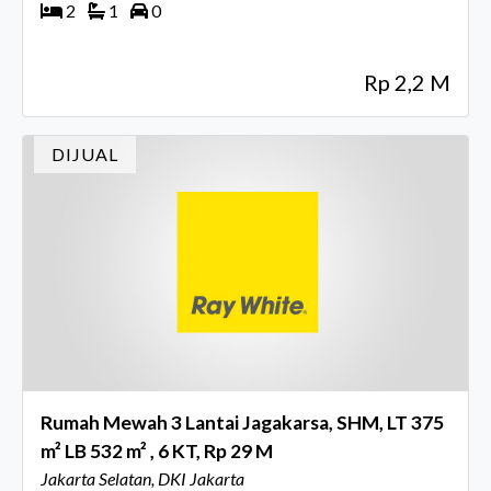
2
1
0
Rp 2,2 M
DIJUAL
Rumah Mewah 3 Lantai Jagakarsa, SHM, LT 375
m² LB 532 m² , 6 KT, Rp 29 M
Jakarta Selatan, DKI Jakarta