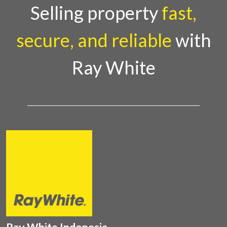
Country Director Ray White Indon
Selling property
fast,
secure, and reliable
with
Ray White
Ray White Indonesia