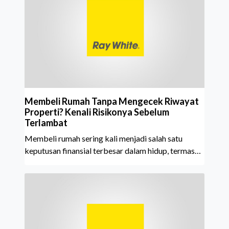
tahun berturut-turut, sebuah bukti nyata atas
konsistensi, kepercayaan masyarakat, dan kualitas
layanan yang terus dijaga oleh seluruh jaringan Ray
White Indonesia. Top Brand Award m
Membeli Rumah Tanpa Mengecek Riwayat
Properti? Kenali Risikonya Sebelum
Terlambat
Membeli rumah sering kali menjadi salah satu
keputusan finansial terbesar dalam hidup, termasuk
bagi generasi Milenial dan Gen Z yang kini mulai
aktif merencanakan kepemilikan hunian maupun
investasi properti. Namun dalam prosesnya, tidak
sedikit calon pembeli yang terlalu fokus pada harga
atau lokasi tanpa memperhatikan riwayat properti
yang akan dibeli. Padahal, memahami latar