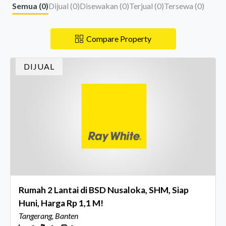
Semua (
0
)
Dijual (
0
)
Disewakan (
0
)
Terjual (
0
)
Tersewa (
0
)
Compare Property
DIJUAL
Rumah 2 Lantai di BSD Nusaloka, SHM, Siap
Huni, Harga Rp 1,1 M!
Tangerang, Banten