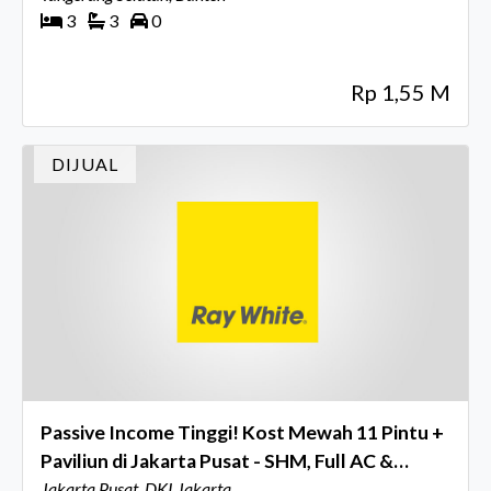
3
3
0
Rp 1,55 M
DIJUAL
Passive Income Tinggi! Kost Mewah 11 Pintu +
Paviliun di Jakarta Pusat - SHM, Full AC &
Token
Jakarta Pusat, DKI Jakarta