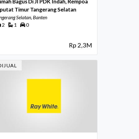
umah Bagus Di Jl PDK Indah, Rempoa
putat Timur Tangerang Selatan
ngerang Selatan, Banten
2
1
0
Rp 2,3M
DIJUAL