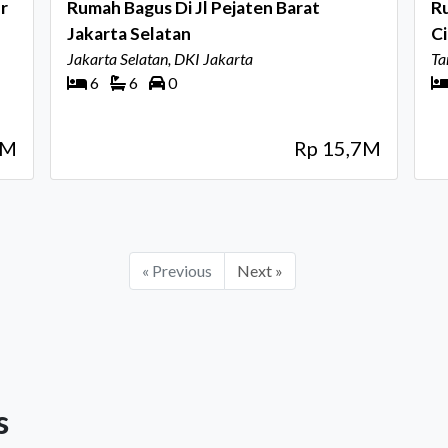
r
Rumah Bagus Di Jl Pejaten Barat
R
Jakarta Selatan
Ci
Jakarta Selatan, DKI Jakarta
Ta
6
6
0
5M
Rp 15,7M
« Previous
Next »
s