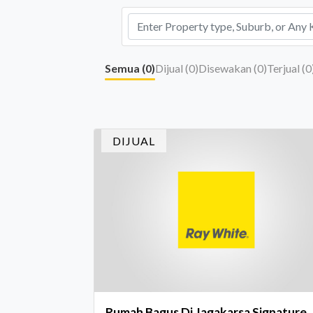
Semua (
0
)
Dijual (
0
)
Disewakan (
0
)
Terjual (
0
DIJUAL
Rumah Bagus Di Jagakarsa Signature, 