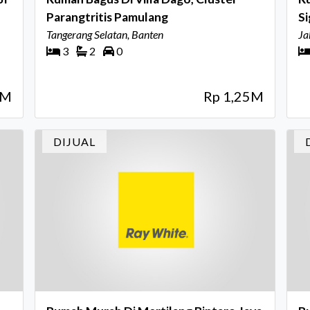
Parangtritis Pamulang
Si
Tangerang Selatan, Banten
Ja
3
2
0
8M
Rp 1,25M
DIJUAL