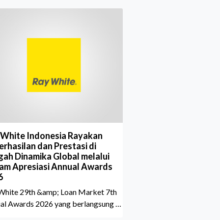
 White Indonesia Rayakan
rhasilan dan Prestasi di
gah Dinamika Global melalui
am Apresiasi Annual Awards
6
White 29th &amp; Loan Market 7th
al Awards 2026 yang berlangsung di
aton Grand Jakarta Gandaria City