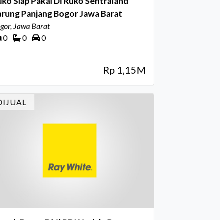
ko Siap Pakai Di Ruko Sentraland
arung Panjang Bogor Jawa Barat
gor, Jawa Barat
0
0
0
Rp 1,15M
DIJUAL