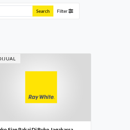
Search
Filter
DIJUAL
ko Siap Pakai Di Ruko Jagakarsa