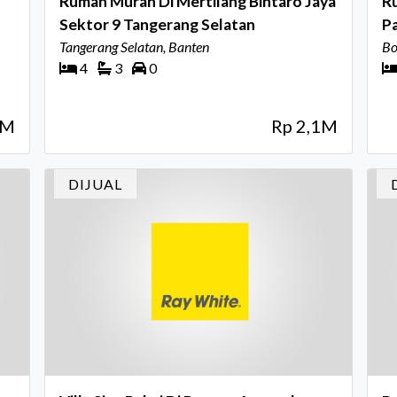
Rumah Murah Di Mertilang Bintaro Jaya
Ru
Sektor 9 Tangerang Selatan
P
Tangerang Selatan, Banten
Bo
4
3
0
8M
Rp 2,1M
DIJUAL