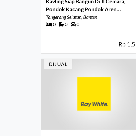
Kavling Siap Bangun Di Jl Cemara,
Pondok Kacang Pondok Aren
Tangerang Selatan
Tangerang Selatan, Banten
0
0
0
Rp 1,
DIJUAL