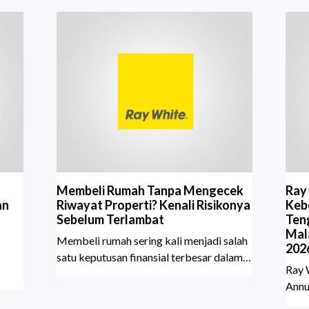
Membeli Rumah Tanpa Mengecek
Ray
an
Riwayat Properti? Kenali Risikonya
Kebe
Sebelum Terlambat
Ten
Mal
Membeli rumah sering kali menjadi salah
202
satu keputusan finansial terbesar dalam
Ray 
hidup, termasuk bagi generasi Milenial
Annu
dan Gen Z yang kini mulai aktif
Sher
merencanakan kepemilikan hunian