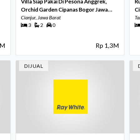
Villa Siap Pakai Di Pesona Anggrek,
R
Orchid Garden Cipanas Bogor Jawa
Ci
Barat
Cianjur, Jawa Barat
Ta
3
2
0
5M
Rp 1,3M
DIJUAL