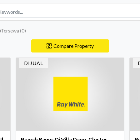
)
Tersewa (
0
)
Compare Property
DIJUAL
Jl
Rumah Bagus Di Villa Dago, Cluster
Ru