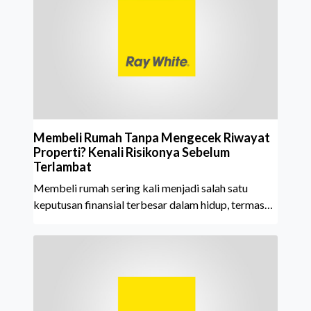
tahun berturut-turut, sebuah bukti nyata atas
konsistensi, kepercayaan masyarakat, dan kualitas
layanan yang terus dijaga oleh seluruh jaringan Ray
White Indonesia. Top Brand Award m
Membeli Rumah Tanpa Mengecek Riwayat
Properti? Kenali Risikonya Sebelum
Terlambat
Membeli rumah sering kali menjadi salah satu
keputusan finansial terbesar dalam hidup, termasuk
bagi generasi Milenial dan Gen Z yang kini mulai
aktif merencanakan kepemilikan hunian maupun
investasi properti. Namun dalam prosesnya, tidak
sedikit calon pembeli yang terlalu fokus pada harga
atau lokasi tanpa memperhatikan riwayat properti
yang akan dibeli. Padahal, memahami latar