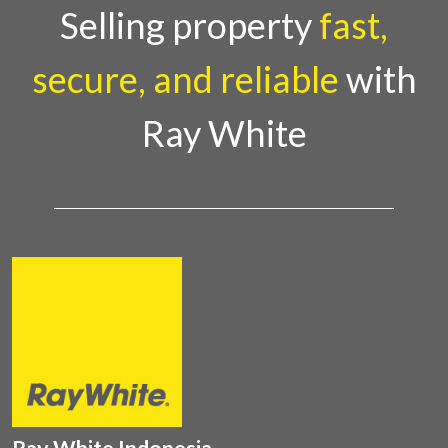
Country Director Ray White Indon
Selling property
fast,
secure, and reliable
with
Ray White
Ray White Indonesia