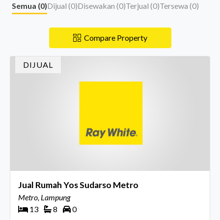
Semua (
0
)
Dijual (
0
)
Disewakan (
0
)
Terjual (
0
)
Tersewa (
0
)
Compare Property
DIJUAL
Jual Rumah Yos Sudarso Metro
Metro, Lampung
13
8
0