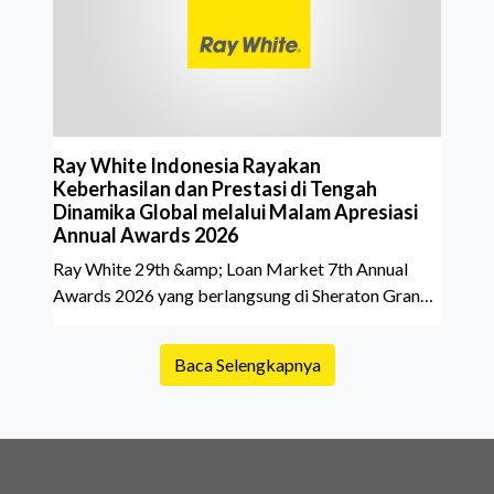
belakang sebuah properti mulai dari status
kepemilikan hingga riwaya
Ray White Indonesia Rayakan
Keberhasilan dan Prestasi di Tengah
Dinamika Global melalui Malam Apresiasi
Annual Awards 2026
Ray White 29th &amp; Loan Market 7th Annual
Awards 2026 yang berlangsung di Sheraton Grand
Jakarta Gandaria City pada 10 April 2026 sukses
menjadi momen istimewa bagi para pelaku industri
Baca Selengkapnya
properti dan keuangan. Lebih dari 400 marketing
executives dan principals berkumpul untuk
merayakan pencapaian atas kerja keras mereka
sepanjang tahun. Dengan tema "Rio Carnival" yang
menghidupkan suasana, acara ini dihadiri oleh