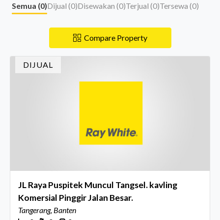
Semua (
0
)
Dijual (
0
)
Disewakan (
0
)
Terjual (
0
)
Tersewa (
0
)
Compare Property
DIJUAL
JL Raya Puspitek Muncul Tangsel. kavling
Komersial Pinggir Jalan Besar.
Tangerang, Banten