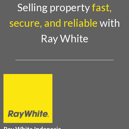
Country Director Ray White Indon
Selling property
fast,
secure, and reliable
with
Ray White
Ray White Indonesia