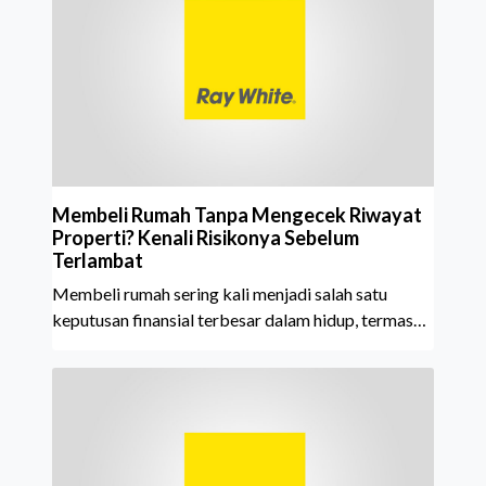
tahun berturut-turut, sebuah bukti nyata atas
konsistensi, kepercayaan masyarakat, dan kualitas
layanan yang terus dijaga oleh seluruh jaringan Ray
White Indonesia. Top Brand Award m
Membeli Rumah Tanpa Mengecek Riwayat
Properti? Kenali Risikonya Sebelum
Terlambat
Membeli rumah sering kali menjadi salah satu
keputusan finansial terbesar dalam hidup, termasuk
bagi generasi Milenial dan Gen Z yang kini mulai
aktif merencanakan kepemilikan hunian maupun
investasi properti. Namun dalam prosesnya, tidak
sedikit calon pembeli yang terlalu fokus pada harga
atau lokasi tanpa memperhatikan riwayat properti
yang akan dibeli. Padahal, memahami latar