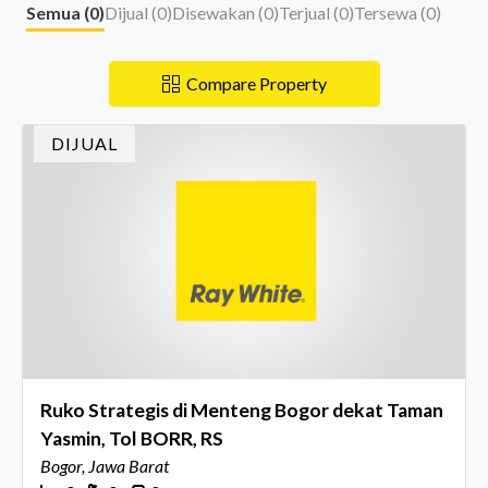
Semua (
0
)
Dijual (
0
)
Disewakan (
0
)
Terjual (
0
)
Tersewa (
0
)
Compare Property
DIJUAL
Ruko Strategis di Menteng Bogor dekat Taman
Yasmin, Tol BORR, RS
Bogor, Jawa Barat