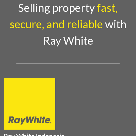
Country Director Ray White Indon
Selling property
fast,
secure, and reliable
with
Ray White
Ray White Indonesia