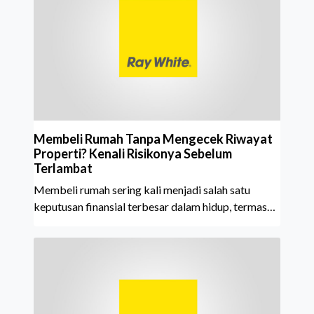
tahun berturut-turut, sebuah bukti nyata atas
konsistensi, kepercayaan masyarakat, dan kualitas
layanan yang terus dijaga oleh seluruh jaringan Ray
White Indonesia. Top Brand Award m
Membeli Rumah Tanpa Mengecek Riwayat
Properti? Kenali Risikonya Sebelum
Terlambat
Membeli rumah sering kali menjadi salah satu
keputusan finansial terbesar dalam hidup, termasuk
bagi generasi Milenial dan Gen Z yang kini mulai
aktif merencanakan kepemilikan hunian maupun
investasi properti. Namun dalam prosesnya, tidak
sedikit calon pembeli yang terlalu fokus pada harga
atau lokasi tanpa memperhatikan riwayat properti
yang akan dibeli. Padahal, memahami latar