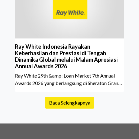
belakang sebuah properti mulai dari status
kepemilikan hingga riwaya
Ray White Indonesia Rayakan
Keberhasilan dan Prestasi di Tengah
Dinamika Global melalui Malam Apresiasi
Annual Awards 2026
Ray White 29th &amp; Loan Market 7th Annual
Awards 2026 yang berlangsung di Sheraton Grand
Jakarta Gandaria City pada 10 April 2026 sukses
menjadi momen istimewa bagi para pelaku industri
Baca Selengkapnya
properti dan keuangan. Lebih dari 400 marketing
executives dan principals berkumpul untuk
merayakan pencapaian atas kerja keras mereka
sepanjang tahun. Dengan tema "Rio Carnival" yang
menghidupkan suasana, acara ini dihadiri oleh