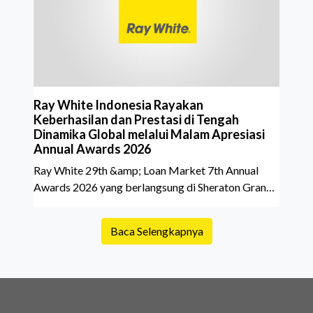
belakang sebuah properti mulai dari status
kepemilikan hingga riwaya
Ray White Indonesia Rayakan
Keberhasilan dan Prestasi di Tengah
Dinamika Global melalui Malam Apresiasi
Annual Awards 2026
Ray White 29th &amp; Loan Market 7th Annual
Awards 2026 yang berlangsung di Sheraton Grand
Jakarta Gandaria City pada 10 April 2026 sukses
menjadi momen istimewa bagi para pelaku industri
Baca Selengkapnya
properti dan keuangan. Lebih dari 400 marketing
executives dan principals berkumpul untuk
merayakan pencapaian atas kerja keras mereka
sepanjang tahun. Dengan tema "Rio Carnival" yang
menghidupkan suasana, acara ini dihadiri oleh