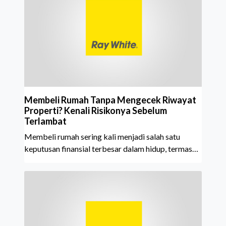
tahun berturut-turut, sebuah bukti nyata atas
konsistensi, kepercayaan masyarakat, dan kualitas
layanan yang terus dijaga oleh seluruh jaringan Ray
White Indonesia. Top Brand Award m
Membeli Rumah Tanpa Mengecek Riwayat
Properti? Kenali Risikonya Sebelum
Terlambat
Membeli rumah sering kali menjadi salah satu
keputusan finansial terbesar dalam hidup, termasuk
bagi generasi Milenial dan Gen Z yang kini mulai
aktif merencanakan kepemilikan hunian maupun
investasi properti. Namun dalam prosesnya, tidak
sedikit calon pembeli yang terlalu fokus pada harga
atau lokasi tanpa memperhatikan riwayat properti
yang akan dibeli. Padahal, memahami latar