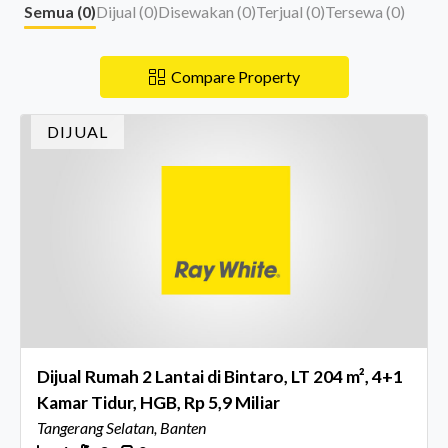
Semua (
0
)
Dijual (
0
)
Disewakan (
0
)
Terjual (
0
)
Tersewa (
0
)
Compare Property
DIJUAL
Dijual Rumah 2 Lantai di Bintaro, LT 204 m², 4+1
Kamar Tidur, HGB, Rp 5,9 Miliar
Tangerang Selatan, Banten