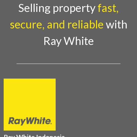
Country Director Ray White Indon
Selling property
fast,
secure, and reliable
with
Ray White
Ray White Indonesia