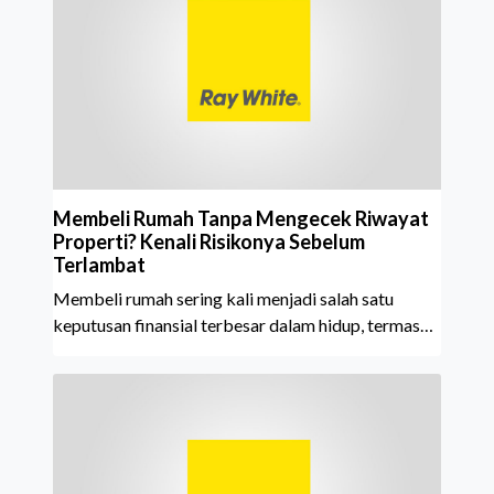
tahun berturut-turut, sebuah bukti nyata atas
konsistensi, kepercayaan masyarakat, dan kualitas
layanan yang terus dijaga oleh seluruh jaringan Ray
White Indonesia. Top Brand Award m
Membeli Rumah Tanpa Mengecek Riwayat
Properti? Kenali Risikonya Sebelum
Terlambat
Membeli rumah sering kali menjadi salah satu
keputusan finansial terbesar dalam hidup, termasuk
bagi generasi Milenial dan Gen Z yang kini mulai
aktif merencanakan kepemilikan hunian maupun
investasi properti. Namun dalam prosesnya, tidak
sedikit calon pembeli yang terlalu fokus pada harga
atau lokasi tanpa memperhatikan riwayat properti
yang akan dibeli. Padahal, memahami latar