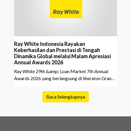
belakang sebuah properti mulai dari status
kepemilikan hingga riwaya
Ray White Indonesia Rayakan
Keberhasilan dan Prestasi di Tengah
Dinamika Global melalui Malam Apresiasi
Annual Awards 2026
Ray White 29th &amp; Loan Market 7th Annual
Awards 2026 yang berlangsung di Sheraton Grand
Jakarta Gandaria City pada 10 April 2026 sukses
menjadi momen istimewa bagi para pelaku industri
Baca Selengkapnya
properti dan keuangan. Lebih dari 400 marketing
executives dan principals berkumpul untuk
merayakan pencapaian atas kerja keras mereka
sepanjang tahun. Dengan tema "Rio Carnival" yang
menghidupkan suasana, acara ini dihadiri oleh