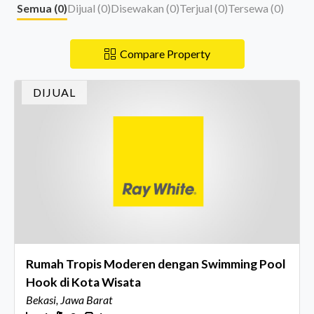
Semua (
0
)
Dijual (
0
)
Disewakan (
0
)
Terjual (
0
)
Tersewa (
0
)
Compare Property
DIJUAL
Rumah Tropis Moderen dengan Swimming Pool
Hook di Kota Wisata
Bekasi, Jawa Barat