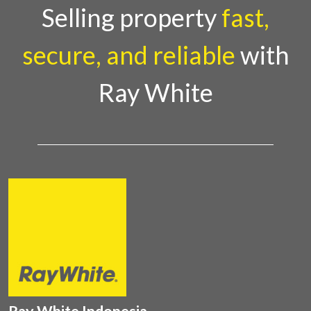
Country Director Ray White Indon
Selling property
fast,
secure, and reliable
with
Ray White
Ray White Indonesia