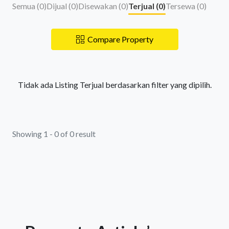
Semua (
0
)
Dijual (
0
)
Disewakan (
0
)
Terjual (
0
)
Tersewa (
0
)
Compare Property
Tidak ada Listing Terjual berdasarkan filter yang dipilih.
Showing 1 - 0 of 0 result