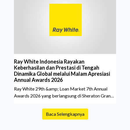
sedikit calon pembeli yang terlalu fokus pada harga
atau lokasi tanpa memperhatikan riwayat properti
yang akan dibeli. Padahal, memahami latar
belakang sebuah properti mulai dari status
kepemilikan hingga riwaya
Ray White Indonesia Rayakan
Keberhasilan dan Prestasi di Tengah
Dinamika Global melalui Malam Apresiasi
Annual Awards 2026
Ray White 29th &amp; Loan Market 7th Annual
Awards 2026 yang berlangsung di Sheraton Grand
Jakarta Gandaria City pada 10 April 2026 sukses
menjadi momen istimewa bagi para pelaku industri
Baca Selengkapnya
properti dan keuangan. Lebih dari 400 marketing
executives dan principals berkumpul untuk