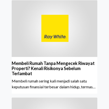
Property Agent. Penghargaan ini menjadi semakin
istimewa karena Ray White Indonesia berhasil
mempertahankan pencapaian tersebut selama 15
tahun berturut-turut, sebuah bukti nyata atas
konsistensi, kepercayaan masyarakat, dan kualitas
layanan yang terus dijaga oleh seluruh jaringan Ray
White Indonesia. Top Brand Award m
Membeli Rumah Tanpa Mengecek Riwayat
Properti? Kenali Risikonya Sebelum
Terlambat
Membeli rumah sering kali menjadi salah satu
keputusan finansial terbesar dalam hidup, termasuk
bagi generasi Milenial dan Gen Z yang kini mulai
aktif merencanakan kepemilikan hunian maupun
investasi properti. Namun dalam prosesnya, tidak