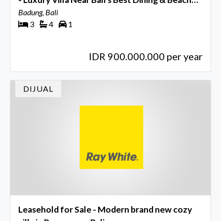
Clubs, Seminyak, Bali
Badung, Bali
3
4
1
IDR 900.000.000 per year
DIJUAL
Leasehold for Sale - Modern brand new cozy