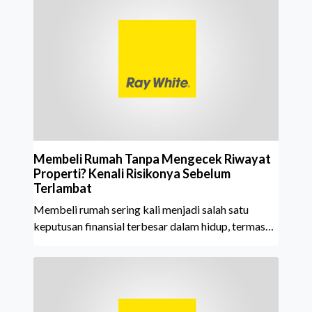
mempertahankan pencapaian tersebut selama 15
tahun berturut-turut, sebuah bukti nyata atas
konsistensi, kepercayaan masyarakat, dan kualitas
layanan yang terus dijaga oleh seluruh jaringan Ray
White Indonesia. Top Brand Award m
Membeli Rumah Tanpa Mengecek Riwayat
Properti? Kenali Risikonya Sebelum
Terlambat
Membeli rumah sering kali menjadi salah satu
keputusan finansial terbesar dalam hidup, termasuk
bagi generasi Milenial dan Gen Z yang kini mulai
aktif merencanakan kepemilikan hunian maupun
investasi properti. Namun dalam prosesnya, tidak
sedikit calon pembeli yang terlalu fokus pada harga
atau lokasi tanpa memperhatikan riwayat properti