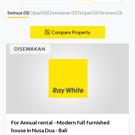
Semua (
0
)
Dijual (
0
)
Disewakan (
0
)
Terjual (
0
)
Tersewa (
0
)
Compare Property
DISEWAKAN
For Annual rental - Modern full furnished
house in Nusa Dua - Bali