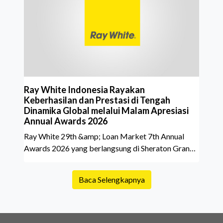
yang akan dibeli. Padahal, memahami latar
belakang sebuah properti mulai dari status
kepemilikan hingga riwaya
Ray White Indonesia Rayakan
Keberhasilan dan Prestasi di Tengah
Dinamika Global melalui Malam Apresiasi
Annual Awards 2026
Ray White 29th &amp; Loan Market 7th Annual
Awards 2026 yang berlangsung di Sheraton Grand
Jakarta Gandaria City pada 10 April 2026 sukses
menjadi momen istimewa bagi para pelaku industri
Baca Selengkapnya
properti dan keuangan. Lebih dari 400 marketing
executives dan principals berkumpul untuk
merayakan pencapaian atas kerja keras mereka
sepanjang tahun. Dengan tema "Rio Carnival" yang