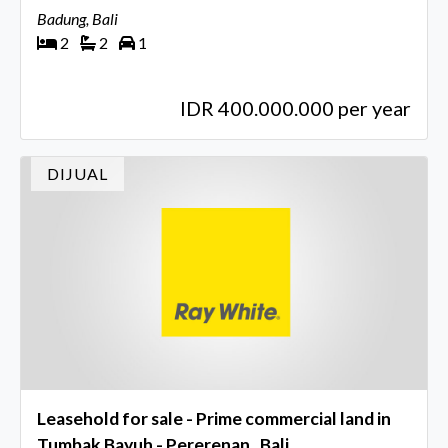
Beach, Canggu, Bali
Badung, Bali
2
2
1
IDR 400.000.000 per year
DIJUAL
Leasehold for sale - Prime commercial land in
Tumbak Bayuh - Pererenan , Bali.