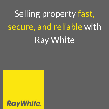
menghidupkan suasana, acara ini dihadiri oleh
Country Director Ray White Indon
Selling property
fast,
secure, and reliable
with
Ray White